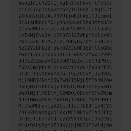
ewogICJuYW1lIjogIk5ldHdvcmtFcnJv
ciIsCiAgImNvbmZpZyI6IHsKICAgICJt
ZXRob2QiOiAiR0VUIiwKICAgICJ1cmwi
OiAiaHR0cHM6Ly9hcGkueC5ha3MtcHJv
ZC5hdWRhcmlzLm5ldC92MS9jbGllbnRz
LzIxMjEvd2Vic2l0ZS12ZWhpY2xlcz93
ZWJzaXRlPTYwZmVjZDRjNjI0YmE5NzY3
NzE2YzBhNiZmaWx0ZXJbMF1bZmllbGRd
PWlzT3duJmZpbHRlclswXVt2YWx1ZV09
dHJ1ZSZmaWx0ZXJbMV1bZmllbGRdPW1v
ZGVsJmZpbHRlclsxXVt2YWx1ZV09JTVC
JTdCJTIyYXVkYXJpc19pZCUyMiUzQSUy
MjY0NDI4NmY2OWEwN2I5NjU5MTA4M2Qw
OSUyMiU3RCUyQyU3QiUyMmF1ZGFyaXNf
aWQlMjIlM0ElMjI2NDQyODcxM2FmZWJm
NDZlNmYwMDVlYWMlMjIlN0QlMkMlN0Il
MjJhdWRhcmlzX2lkJTIyJTNBJTIyNjY3
ZDlkZDVmYzgxNTkxYWE5MDYxZTA4JTIy
JTdEJTJDJTdCJTIyYXVkYXJpc19pZCUy
MiUzQSUyMjY3ZDNkYjhjMGI3M2VlNjQw