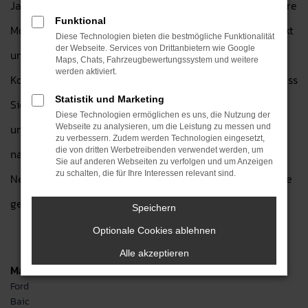
Jahren Erfahrung mit diesem Automobilhersteller. Für Ihre
Funktional
Mobilität in Langenselbold eignet sich diese Marke perfekt
Diese Technologien bieten die bestmögliche Funktionalität
der Webseite. Services von Drittanbietern wie Google
und bietet eine Vielzahl an unterschiedlichen Modellen.
Maps, Chats, Fahrzeugbewertungssystem und weitere
werden aktiviert.
Konkret bedeutet dies, dass wir Sie genau so beraten, dass
Statistik und Marketing
Sie in ein Fahrzeug der passenden Größe, Motorisierung
Diese Technologien ermöglichen es uns, die Nutzung der
und in Ihrer Wunschlackierung steigen. Hinzu kommen
Webseite zu analysieren, um die Leistung zu messen und
zu verbessern. Zudem werden Technologien eingesetzt,
die von dritten Werbetreibenden verwendet werden, um
natürlich die vielen Extras und Assistenten, die DFSK
Sie auf anderen Webseiten zu verfolgen und um Anzeigen
zu schalten, die für Ihre Interessen relevant sind.
Neuwagen in der aktuellen Generation bieten und die wie
geschaffen für den Einsatz in Langenselbold sind.
Speichern
Optionale Cookies ablehnen
Alle akzeptieren
Marken
Ford
Baic