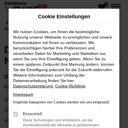
0
Zum
MENÜ
Hauptinhalt
Cookie Einstellungen
springen
Startseite
Langenselbold
DFSK
DFSK für Langenselbold Neuwagen Top
Angebote
Wir nutzen Cookies, um Ihnen die bestmögliche
Nutzung unserer Webseite zu ermöglichen und unsere
Kommunikation mit Ihnen zu verbessern. Wir
DFSK für Langenselbold
berücksichtigen hierbei Ihre Präferenzen und
verarbeiten Daten für Marketing und Statistiken nur,
Neuwagen Top Angebote
wenn Sie uns Ihre Einwilligung geben. Wenn Sie zu
einem späteren Zeitpunkt Ihre Meinung ändern, können
Sie die Einwilligung jederzeit für die Zukunft widerrufen.
DFSK Neuwagen – für Ihre Mobilität in
Weitere Informationen zum Umfang der
Datenverarbeitung finden Sie hier:
Langenselbold
Datenschutzerklärung
,
Cookie-Richtlinie
.
Impressum
DFSK Neuwagen sind einfach großartig. Zugegeben: der
Folgende Kategorien von Cookies werden von uns eingesetzt:
Satz klingt stark nach einem Werbeversprechen, doch
Essentiell
kommt er bei uns von Herzen und basiert auf vielen
Diese Technologien sind erforderlich, um die
Kernfunktionalität der Webseite zu gewährleisten.