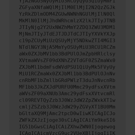
YjA2NGU5NyUyMiU3RCUyQyU3QiUyMmF1
ZGFyaXNfaWQlMjIlM0ElMjI2N2QzZGJk
YzRkZDlmODM4ZGUwNWNhNGUlMjIlN0Ql
MkMlN0IlMjJhdWRhcmlzX2lkJTIyJTNB
JTIyNjg2Y2UxNWZhMmY2ZDQ3ZWU3MDM1
MjNmJTIyJTdEJTJDJTdCJTIyYXVkYXJp
c19pZCUyMiUzQSUyMjY5NDkwZTI4MGI3
NTdlNGY3NjA5MmYyOSUyMiU3RCU1RCZm
aWx0ZXJbMV1bb3BdPUlOJmZpbHRlclsy
XVtmaWVsZF09dXNhZ2VTdGF0ZSZmaWx0
ZXJbMl1bdmFsdWVdPSU1QiUyMk5FVyUy
MiU1RCZmaWx0ZXJbMl1bb3BdPUlOJnNv
cnRbMF1bZmllbGRdPWlzT3duJnNvcnRb
MF1bb3JkZXJdPURFU0Mmc29ydFsxXVtm
aWVsZF09aXNUb3Amc29ydFsxXVtvcmRl
cl09REVTQyZzb3J0WzJdW2ZpZWxkXT1w
cmljZSZzb3J0WzJdW29yZGVyXT1BU0Mm
bGltaXQ9MjAmc2tpcD0wIiwKICAgICJo
ZWFkZXJzIjoge30sCiAgICAiYm9keSI6
IG51bGwsCiAgICAiZXhwZWN0Ijogewog
ICAgICAicmVzcG9uc2VUeXBlIjogIiIK