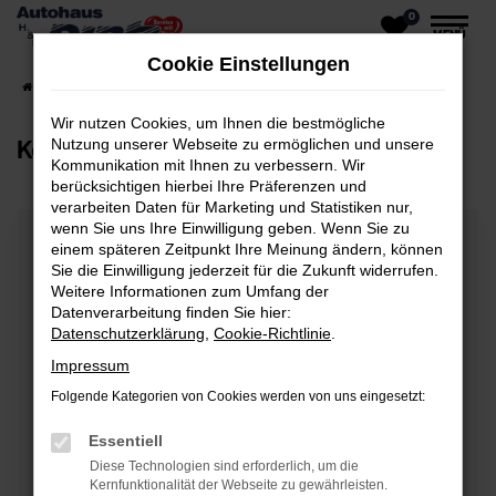
0
Zum
MENÜ
Hauptinhalt
Cookie Einstellungen
springen
Startseite
Unser Autohaus
Kontakt & Öffnungszeiten
Wir nutzen Cookies, um Ihnen die bestmögliche
Kontakt & Öffnungszeiten
Nutzung unserer Webseite zu ermöglichen und unsere
Kommunikation mit Ihnen zu verbessern. Wir
berücksichtigen hierbei Ihre Präferenzen und
verarbeiten Daten für Marketing und Statistiken nur,
wenn Sie uns Ihre Einwilligung geben. Wenn Sie zu
Kontaktformular
einem späteren Zeitpunkt Ihre Meinung ändern, können
Sie die Einwilligung jederzeit für die Zukunft widerrufen.
Wählen Sie bitte den entsprechenden Betreff für die
Weitere Informationen zum Umfang der
Datenverarbeitung finden Sie hier:
Kontaktanfrage
Datenschutzerklärung
,
Cookie-Richtlinie
.
Impressum
Betreff
Folgende Kategorien von Cookies werden von uns eingesetzt:
Essentiell
Diese Technologien sind erforderlich, um die
Kernfunktionalität der Webseite zu gewährleisten.