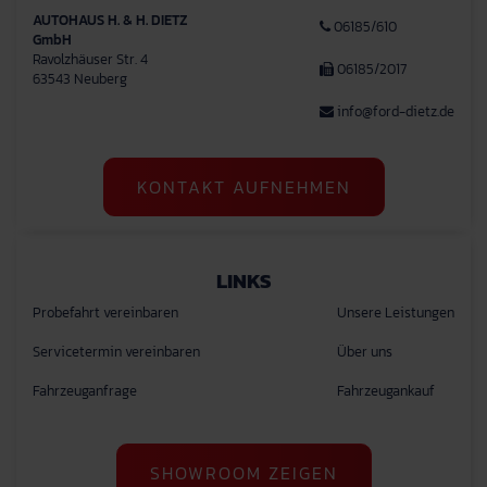
AUTOHAUS H. & H. DIETZ
06185/610
GmbH
Ravolzhäuser Str. 4
06185/2017
63543 Neuberg
info@ford-dietz.de
KONTAKT AUFNEHMEN
LINKS
Probefahrt vereinbaren
Unsere Leistungen
Servicetermin vereinbaren
Über uns
Fahrzeuganfrage
Fahrzeugankauf
SHOWROOM ZEIGEN