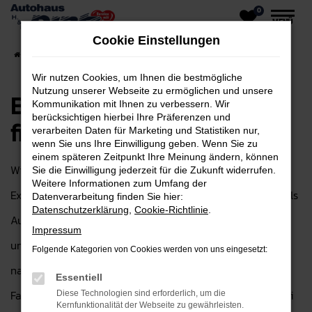
0
Zum
MENÜ
Hauptinhalt
Cookie Einstellungen
springen
Startseite
Baic kaufen, leasen, finanzieren
Wir nutzen Cookies, um Ihnen die bestmögliche
Nutzung unserer Webseite zu ermöglichen und unsere
Baic kaufen, leasen,
Kommunikation mit Ihnen zu verbessern. Wir
berücksichtigen hierbei Ihre Präferenzen und
finanzieren
verarbeiten Daten für Marketing und Statistiken nur,
wenn Sie uns Ihre Einwilligung geben. Wenn Sie zu
einem späteren Zeitpunkt Ihre Meinung ändern, können
Willkommen bei Autohaus H&H Dietz GmbH, Ihrem
Sie die Einwilligung jederzeit für die Zukunft widerrufen.
Weitere Informationen zum Umfang der
Experten für Baic. Seit über 30 Jahren bieten wir Ihnen als
Datenverarbeitung finden Sie hier:
Datenschutzerklärung
,
Cookie-Richtlinie
.
Autohaus eine breite Palette an Fahrzeugen und
Impressum
umfassenden
Serviceleistungen
an. Ob Sie auf der Suche
Folgende Kategorien von Cookies werden von uns eingesetzt:
nach einem praktischen Stadtflitzer, einem komfortablen
Essentiell
Familienauto oder einem leistungsstarken SUV sind – bei
Diese Technologien sind erforderlich, um die
Kernfunktionalität der Webseite zu gewährleisten.