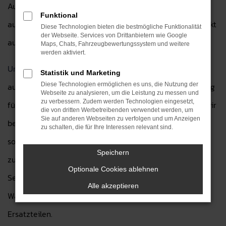
Autohaus H&H Dietz GmbH können Sie Baic kaufen und
Funktional
aus einer großen Auswahl an Modellen wählen, die perfekt
Diese Technologien bieten die bestmögliche Funktionalität
der Webseite. Services von Drittanbietern wie Google
auf Ihre Bedürfnisse abgestimmt sind.
Maps, Chats, Fahrzeugbewertungssystem und weitere
werden aktiviert.
Unser erfahrenes Team
steht Ihnen mit einer
Statistik und Marketing
ausführlichen Beratung zur Seite, um das ideale Fahrzeug
Diese Technologien ermöglichen es uns, die Nutzung der
Webseite zu analysieren, um die Leistung zu messen und
zu verbessern. Zudem werden Technologien eingesetzt,
für Sie zu finden. Wenn Sie Baic kaufen möchten, legen wir
die von dritten Werbetreibenden verwendet werden, um
Sie auf anderen Webseiten zu verfolgen und um Anzeigen
besonderen Wert auf Ihre individuellen Wünsche und
zu schalten, die für Ihre Interessen relevant sind.
sorgen dafür, dass Sie mit Ihrer Entscheidung rundum
Speichern
zufrieden sind. Zusätzlich bieten wir eine Reihe von
Optionale Cookies ablehnen
Services für Baic Fahrzeuge an, von Inspektionen und
Alle akzeptieren
Wartungen bis hin zu spezifischen Reparaturen und
Ersatzteilen.