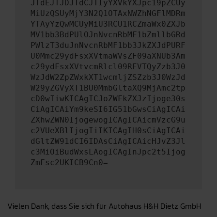
JTdEJTJDJTdCJTIyYXVkYXJpc19pZCUy
MiUzQSUyMjY3N2Q1OTAxNWZhNGFlMDRm
YTAyYzQwMCUyMiU3RCU1RCZmaWx0ZXJb
MV1bb3BdPUlOJnNvcnRbMF1bZmllbGRd
PWlzT3duJnNvcnRbMF1bb3JkZXJdPURF
U0Mmc29ydFsxXVtmaWVsZF09aXNUb3Am
c29ydFsxXVtvcmRlcl09REVTQyZzb3J0
WzJdW2ZpZWxkXT1wcmljZSZzb3J0WzJd
W29yZGVyXT1BU0MmbGltaXQ9MjAmc2tp
cD0wIiwKICAgICJoZWFkZXJzIjoge30s
CiAgICAiYm9keSI6IG51bGwsCiAgICAi
ZXhwZWN0IjogewogICAgICAicmVzcG9u
c2VUeXBlIjogIiIKICAgIH0sCiAgICAi
dGltZW91dCI6IDAsCiAgICAicHJvZ3Jl
c3MiOiBudWxsLAogICAgInJpc2t5Ijog
ZmFsc2UKICB9Cn0=
Vielen Dank, dass Sie sich für Autohaus H&H Dietz GmbH