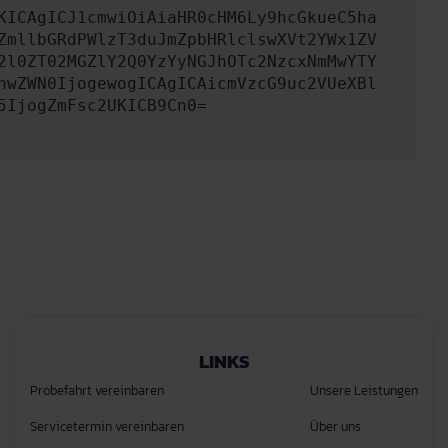
KICAgICJ1cmwiOiAiaHR0cHM6Ly9hcGkueC5ha
ZmllbGRdPWlzT3duJmZpbHRlclswXVt2YWx1ZV
2l0ZT02MGZlY2Q0YzYyNGJhOTc2NzcxNmMwYTY
hwZWN0IjogewogICAgICAicmVzcG9uc2VUeXBl
5IjogZmFsc2UKICB9Cn0=
LINKS
Probefahrt vereinbaren
Unsere Leistungen
Servicetermin vereinbaren
Über uns