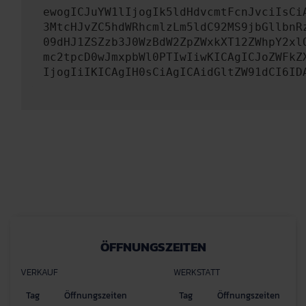
ewogICJuYW1lIjogIk5ldHdvcmtFcnJvciIsCi
3MtcHJvZC5hdWRhcmlzLm5ldC92MS9jbGllbnR
09dHJ1ZSZzb3J0WzBdW2ZpZWxkXT12ZWhpY2xl
mc2tpcD0wJmxpbWl0PTIwIiwKICAgICJoZWFkZ
IjogIiIKICAgIH0sCiAgICAidGltZW91dCI6ID
ÖFFNUNGSZEITEN
VERKAUF
WERKSTATT
Tag
Öffnungszeiten
Tag
Öffnungszeiten