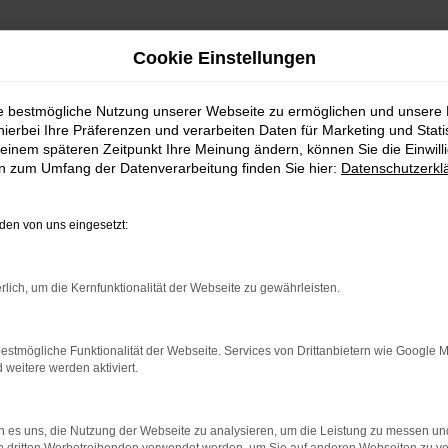
Cookie Einstellungen
ie bestmögliche Nutzung unserer Webseite zu ermöglichen und unsere
hierbei Ihre Präferenzen und verarbeiten Daten für Marketing und Stati
einem späteren Zeitpunkt Ihre Meinung ändern, können Sie die Einwillig
en zum Umfang der Datenverarbeitung finden Sie hier:
Datenschutzerkl
en von uns eingesetzt:
ellen wir Ihnen gerne kostenlos ein Angebot für Ihren Gebrau
rlich, um die Kernfunktionalität der Webseite zu gewährleisten.
 in Zahlung geben.
unverbindlich ist und sich vorbehaltlich einer persönlichen Be
estmögliche Funktionalität der Webseite. Services von Drittanbietern wie Google 
eitere werden aktiviert.
 Sie das Formular ausfüllen.
 es uns, die Nutzung der Webseite zu analysieren, um die Leistung zu messen u