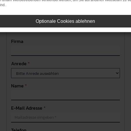
on dritten Werbetreibenden verwendet werden, um Sie auf anderen Webseiten zu ve
ind.
Kundendaten
Optionale Cookies ablehnen
Firma
Anrede
*
Name
*
E-Mail Adresse
*
Telefon