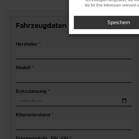
Technologien eingesetzt, die v
die für Ihre Interessen relevant s
Fahrzeugdaten
Speichern
Hersteller
*
Modell
*
Erstzulassung
*
Kilometerstand
*
Fahrgestell-Nr., FIN, VIN
*