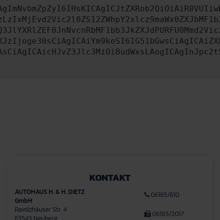
AgImNvbmZpZyI6IHsKICAgICJtZXRob2QiOiAiR0VUIiw
zLzIxMjEvd2Vic2l0ZS12ZWhpY2xlcz9maWx0ZXJbMF1b
Q3JlYXRlZEF0JnNvcnRbMF1bb3JkZXJdPURFU0Mmd2Vic
XJzIjoge30sCiAgICAiYm9keSI6IG51bGwsCiAgICAiZX
AsCiAgICAicHJvZ3Jlc3MiOiBudWxsLAogICAgInJpc2t
KONTAKT
AUTOHAUS H. & H. DIETZ
06185/610
GmbH
Ravolzhäuser Str. 4
06185/2017
63543 Neuberg