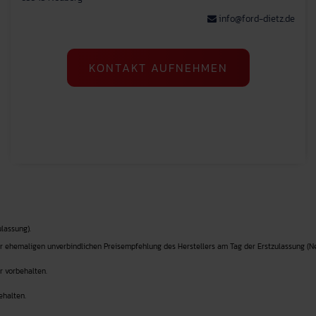
info@ford-dietz.de
KONTAKT AUFNEHMEN
lassung).
r ehemaligen unverbindlichen Preisempfehlung des Herstellers am Tag der Erstzulassung (Ne
r vorbehalten.
ehalten.