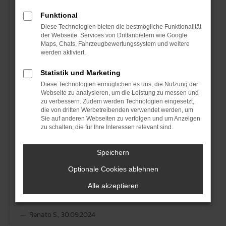
fahren. Hierfür im Vorfeld einen Termin gemacht,
Funktional
Diese Technologien bieten die bestmögliche Funktionalität
hingefahren und von den Mitarbeiterinnen am
der Webseite. Services von Drittanbietern wie Google
Maps, Chats, Fahrzeugbewertungssystem und weitere
Empfang zunächst sehr nett empfangen worden. Mit
werden aktiviert.
der Probefahrt ging es dann problemlos weiter. Die
Statistik und Marketing
Beratung dann bei Hr. Dietz zum Auto selbst und
Diese Technologien ermöglichen es uns, die Nutzung der
Webseite zu analysieren, um die Leistung zu messen und
zu verbessern. Zudem werden Technologien eingesetzt,
der möglichen Finanzierung war ausgesprochen
die von dritten Werbetreibenden verwendet werden, um
Sie auf anderen Webseiten zu verfolgen und um Anzeigen
informativ und professionell. Auch im Anschluss an
zu schalten, die für Ihre Interessen relevant sind.
den Beratungstermin hat Hr. Dietz meine
Speichern
Rückfragen noch sehr kompetent per Mail
Optionale Cookies ablehnen
bearbeitet. Ich kann dieses Autohaus wärmstens
Alle akzeptieren
weiterempfehlen!
Renato S., 30.09.2024