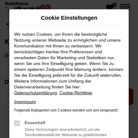
0
Zum
MENÜ
Hauptinhalt
Cookie Einstellungen
springen
Startseite
Kundenmeinungen
Wir nutzen Cookies, um Ihnen die bestmögliche
Kundenmeinungen
Nutzung unserer Webseite zu ermöglichen und unsere
Kommunikation mit Ihnen zu verbessern. Wir
berücksichtigen hierbei Ihre Präferenzen und
Ihre Meinung ist uns wichtig
verarbeiten Daten für Marketing und Statistiken nur,
wenn Sie uns Ihre Einwilligung geben. Wenn Sie zu
einem späteren Zeitpunkt Ihre Meinung ändern, können
Sie die Einwilligung jederzeit für die Zukunft widerrufen.
Das schreiben Kunden über uns:
Weitere Informationen zum Umfang der
Datenverarbeitung finden Sie hier:
Datenschutzerklärung
,
Cookie-Richtlinie
.
JETZT MEINUNG SCHREIBEN
Impressum
Folgende Kategorien von Cookies werden von uns eingesetzt:
Essentiell
Habe das Autohaus aufgesucht, um mir den Forthing
Diese Technologien sind erforderlich, um die
5 anzuschauen und diesen auch mal Probe zu
Kernfunktionalität der Webseite zu gewährleisten.