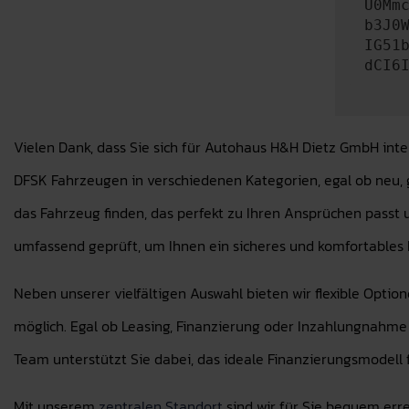
U0Mm
b3J0
IG51
dCI6
Vielen Dank, dass Sie sich für Autohaus H&H Dietz GmbH int
DFSK Fahrzeugen in verschiedenen Kategorien, egal ob neu,
das Fahrzeug finden, das perfekt zu Ihren Ansprüchen passt
umfassend geprüft, um Ihnen ein sicheres und komfortables F
Neben unserer vielfältigen Auswahl bieten wir flexible Opti
möglich. Egal ob Leasing, Finanzierung oder Inzahlungnahme
Team unterstützt Sie dabei, das ideale Finanzierungsmodell f
Mit unserem
zentralen Standort
sind wir für Sie bequem err