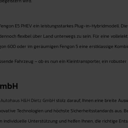
begeistern wird.
gon E5 PHEV ein leistungsstarkes Plug-in-Hybridmodell. Dieses M
ennoch flexibel über Land unterwegs zu sein. Für eine vollelekt
on 600 oder im geräumigen Fengon 5 eine erstklassige Kombin
passende Fahrzeug – ob es nun ein Kleintransporter, ein robust
 GmbH
i
Autohaus H&H Dietz GmbH
stolz darauf, Ihnen eine breite Aus
ovative Technologien und höchste Sicherheitsstandards aus. Be
 individuelle Unterstützung und helfen Ihnen, die richtige En