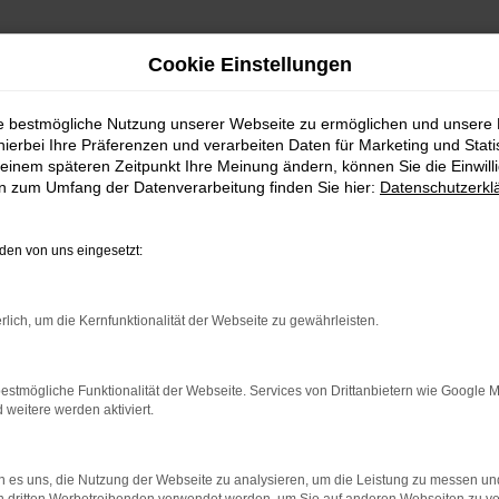
Cookie Einstellungen
ie bestmögliche Nutzung unserer Webseite zu ermöglichen und unsere
hierbei Ihre Präferenzen und verarbeiten Daten für Marketing und Stati
zieren
einem späteren Zeitpunkt Ihre Meinung ändern, können Sie die Einwillig
en zum Umfang der Datenverarbeitung finden Sie hier:
Datenschutzerkl
r DFSK. Seit über 30 Jahren bieten wir Ihnen als Autohaus ei
en von uns eingesetzt:
ischen Stadtflitzer, einem komfortablen Familienauto oder ein
an Modellen wählen, die perfekt auf Ihre Bedürfnisse abgesti
rlich, um die Kernfunktionalität der Webseite zu gewährleisten.
Beratung zur Seite, um das ideale Fahrzeug für Sie zu finden.
estmögliche Funktionalität der Webseite. Services von Drittanbietern wie Google 
t Ihrer Entscheidung rundum zufrieden sind. Zusätzlich bieten 
eitere werden aktiviert.
ren und Ersatzteilen.
 es uns, die Nutzung der Webseite zu analysieren, um die Leistung zu messen u