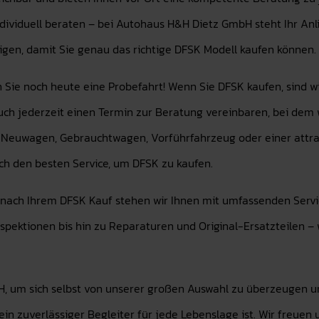
dividuell beraten – bei Autohaus H&H Dietz GmbH steht Ihr Anli
igen, damit Sie genau das richtige DFSK Modell kaufen können.
n Sie noch heute eine Probefahrt! Wenn Sie DFSK kaufen, sind 
auch jederzeit einen Termin zur Beratung vereinbaren, bei dem
SK Neuwagen, Gebrauchtwagen, Vorführfahrzeug oder einer attr
ch den besten Service, um DFSK zu kaufen.
ach Ihrem DFSK Kauf stehen wir Ihnen mit umfassenden Service
ktionen bis hin zu Reparaturen und Original-Ersatzteilen – wi
, um sich selbst von unserer großen Auswahl zu überzeugen un
 ein zuverlässiger Begleiter für jede Lebenslage ist. Wir freu