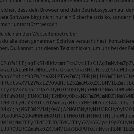
kann manchmal helfen, vorübergehende Probleme zu beheb
e sicher, dass dein Browser und dein Betriebssystem auf de
tete Software birgt nicht nur ein Sicherheitsrisiko, sonde
 mehr unterstützt werden.
e dich an den Webseitenbetreiber.
du alle oben genannten Schritte versucht hast, kontaktier
en. Du kannst uns diesen Text schicken, um uns bei der Fe
ICJuYW1lIjogIk5ldHdvcmtFcnJvciIsCiAgImNvbmZpZ
cmwiOiAiaHR0cHM6Ly9hcGkueC5ha3MtcHJvZC5hdWRhc
ZWhpY2xlcz93ZWJzaXRlPTYwZmVjZDRjNjI0YmE5NzY3N
bHRlclswXVt2YWx1ZV09dHJ1ZSZmaWx0ZXJbMV1bZmllb
JTIyYXVkYXJpc19pZCUyMiUzQSUyMjY0NDI4NmY2OWEwN
aXNfaWQlMjIlM0ElMjI2NDQyODcxM2FmZWJmNDZlNmYwM
JTNBJTIyNjY3ZDlkZDVmYzgxNTkxYWE5MDYxZTA4JTIyJ
ZDNkYjhjMGI3M2VlNjQwYjA2NGU5NyUyMiU3RCUyQyU3Q
ZDlmODM4ZGUwNWNhNGUlMjIlN0QlMkMlN0IlMjJhdWRhc
MDM1MjNmJTIyJTdEJTJDJTdCJTIyYXVkYXJpc19pZCUyM
MiU3RCU1RCZmaWx0ZXJbMV1bb3BdPUlOJnNvcnRbMF1bZ