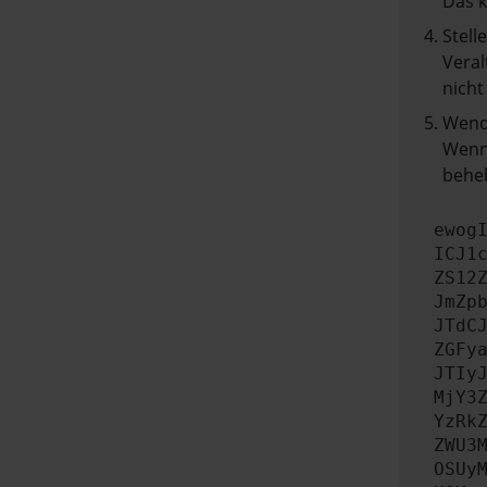
Das 
Stell
Veral
nicht
Wend
Wenn 
beheb
ewog
ICJ1
ZS12
JmZp
JTdC
ZGFy
JTIy
MjY3
YzRk
ZWU3
OSUy