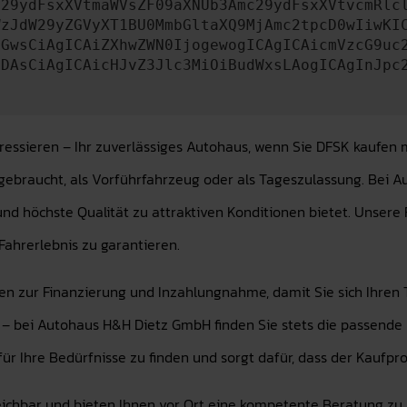
c29ydFsxXVtmaWVsZF09aXNUb3Amc29ydFsxXVtvcmRlc
WzJdW29yZGVyXT1BU0MmbGltaXQ9MjAmc2tpcD0wIiwKI
bGwsCiAgICAiZXhwZWN0IjogewogICAgICAicmVzcG9uc
IDAsCiAgICAicHJvZ3Jlc3MiOiBudWxsLAogICAgInJpc
eressieren – Ihr zuverlässiges Autohaus, wenn Sie DFSK kaufen
 gebraucht, als Vorführfahrzeug oder als Tageszulassung. Be
 und höchste Qualität zu attraktiven Konditionen bietet. Unse
ahrerlebnis zu garantieren.
onen zur Finanzierung und Inzahlungnahme, damit Sie sich Ihren
 – bei Autohaus H&H Dietz GmbH finden Sie stets die passende
ür Ihre Bedürfnisse zu finden und sorgt dafür, dass der Kaufpro
eichbar und bieten Ihnen vor Ort eine kompetente Beratung zu 