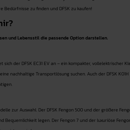
re Bedürfnisse zu finden und DFSK zu kaufen!
mir?
sen und Lebensstil die passende Option darstellen.
t sich der DFSK EC31 EV an – ein kompakter, vollelektrischer K
e eine nachhaltige Transportlösung suchen. Auch der DFSK K01H 
tigen.
elle zur Auswahl. Der DFSK Fengon 500 und der größere Fengon
und Bequemlichkeit legen. Der Fengon 7 und der luxuriöse Fen