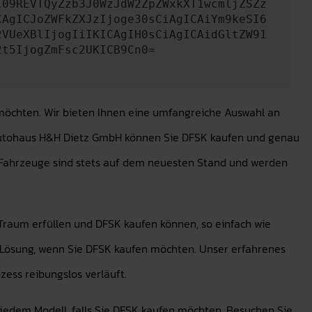
l09REVTQyZzb3J0WzJdW2ZpZWxkXT1wcmljZSZz
CAgICJoZWFkZXJzIjoge30sCiAgICAiYm9keSI6
2VUeXBlIjogIiIKICAgIH0sCiAgICAidGltZW91
2t5IjogZmFsc2UKICB9Cn0=
 möchten. Wir bieten Ihnen eine umfangreiche Auswahl an
i Autohaus H&H Dietz GmbH können Sie DFSK kaufen und genau
re Fahrzeuge sind stets auf dem neuesten Stand und werden
 Traum erfüllen und DFSK kaufen können, so einfach wie
 Lösung, wenn Sie DFSK kaufen möchten. Unser erfahrenes
zess reibungslos verläuft.
jedem Modell, falls Sie DFSK kaufen möchten. Besuchen Sie