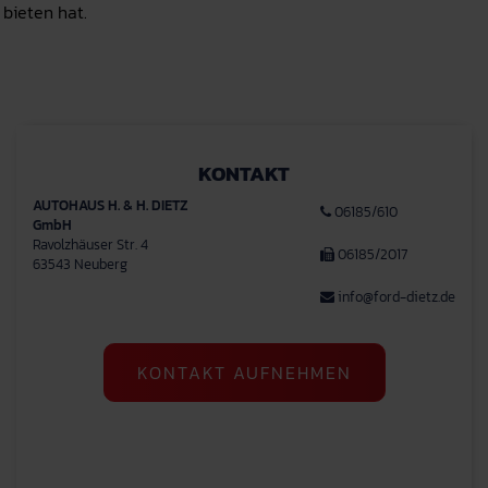
 bieten hat.
KONTAKT
AUTOHAUS H. & H. DIETZ
06185/610
GmbH
Ravolzhäuser Str. 4
06185/2017
63543 Neuberg
info@ford-dietz.de
KONTAKT AUFNEHMEN