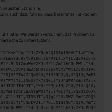
en.
m neuesten Stand sind.
rn kann auch dazu führen, dass bestimmte Funktionen
e uns bitte. Wir werden versuchen, das Problem zu
hlersuche zu unterstützen:
yI6IHsKICAgICJtZXRob2QiOiAiR0VUIiwKICAg
mlzLm5ldC92MS9jbGllbnRzLzIxMjEvd2Vic2l0
zE2YzBhNiZmaWx0ZXJbMF1bZmllbGRdPWlzT3du
GRdPW1vZGVsJmZpbHRlclsxXVt2YWx1ZV09JTVC
2I5NjU5MTA4M2QwOSUyMiU3RCUyQyU3QiUyMmF1
DVlYWMlMjIlN0QlMkMlN0IlMjJhdWRhcmlzX2lk
TdEJTJDJTdCJTIyYXVkYXJpc19pZCUyMiUzQSUy
iUyMmF1ZGFyaXNfaWQlMjIlM0ElMjI2N2QzZGJk
mlzX2lkJTIyJTNBJTIyNjg2Y2UxNWZhMmY2ZDQ3
iUzQSUyMjY5NDkwZTI4MGI3NTdlNGY3NjA5MmYy
mllbGRdPWlzT3duJnNvcnRbMF1bb3JkZXJdPURF