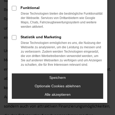
suchen. Als Ihr Ford Autohaus seit über 30 Jahren in der
Funktional
Region bieten wir Ihnen eine große Auswahl an Ford
Diese Technologien bieten die bestmögliche Funktionalität
Ranger Tageszulassungen, die Ihnen die neueste Technik
der Webseite. Services von Drittanbietern wie Google
Maps, Chats, Fahrzeugbewertungssystem und weitere
und Ausstattung eines Neuwagens bieten, jedoch zu
werden aktiviert.
einem deutlich günstigeren Preis.
Statistik und Marketing
Diese Technologien ermöglichen es uns, die Nutzung der
Webseite zu analysieren, um die Leistung zu messen und
Unsere Ford Ranger Tageszulassungen bieten Ihnen die
zu verbessern. Zudem werden Technologien eingesetzt,
die von dritten Werbetreibenden verwendet werden, um
Möglichkeit, ein Fahrzeug in neuwertigem Zustand zu
Sie auf anderen Webseiten zu verfolgen und um Anzeigen
zu schalten, die für Ihre Interessen relevant sind.
erwerben, das bereits eine kurze Zulassung hinter sich hat,
aber weiterhin mit den Vorteilen eines neuen Autos
Speichern
Optionale Cookies ablehnen
kommt. Dabei profitieren Sie nicht nur von der aktuellen
Alle akzeptieren
Ausstattung und den neuesten Sicherheitsfeatures,
sondern auch von attraktiven Finanzierungsmöglichkeiten,