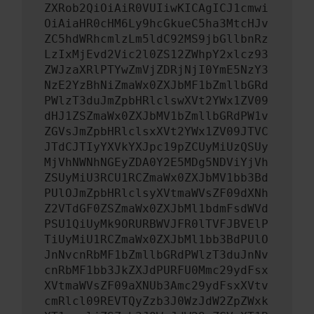
ZXRob2QiOiAiR0VUIiwKICAgICJ1cmwi
OiAiaHR0cHM6Ly9hcGkueC5ha3MtcHJv
ZC5hdWRhcmlzLm5ldC92MS9jbGllbnRz
LzIxMjEvd2Vic2l0ZS12ZWhpY2xlcz93
ZWJzaXRlPTYwZmVjZDRjNjI0YmE5NzY3
NzE2YzBhNiZmaWx0ZXJbMF1bZmllbGRd
PWlzT3duJmZpbHRlclswXVt2YWx1ZV09
dHJ1ZSZmaWx0ZXJbMV1bZmllbGRdPW1v
ZGVsJmZpbHRlclsxXVt2YWx1ZV09JTVC
JTdCJTIyYXVkYXJpc19pZCUyMiUzQSUy
MjVhNWNhNGEyZDA0Y2E5MDg5NDViYjVh
ZSUyMiU3RCU1RCZmaWx0ZXJbMV1bb3Bd
PUlOJmZpbHRlclsyXVtmaWVsZF09dXNh
Z2VTdGF0ZSZmaWx0ZXJbMl1bdmFsdWVd
PSU1QiUyMk9ORURBWVJFR0lTVFJBVElP
TiUyMiU1RCZmaWx0ZXJbMl1bb3BdPUlO
JnNvcnRbMF1bZmllbGRdPWlzT3duJnNv
cnRbMF1bb3JkZXJdPURFU0Mmc29ydFsx
XVtmaWVsZF09aXNUb3Amc29ydFsxXVtv
cmRlcl09REVTQyZzb3J0WzJdW2ZpZWxk