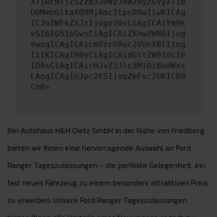
XT1wcmljZSZzb3J0WzJdW29yZGVyXT1B
U0MmbGltaXQ9MjAmc2tpcD0wIiwKICAg
ICJoZWFkZXJzIjoge30sCiAgICAiYm9k
eSI6IG51bGwsCiAgICAiZXhwZWN0Ijog
ewogICAgICAicmVzcG9uc2VUeXBlIjog
IiIKICAgIH0sCiAgICAidGltZW91dCI6
IDAsCiAgICAicHJvZ3Jlc3MiOiBudWxs
LAogICAgInJpc2t5IjogZmFsc2UKICB9
Cn0=
Bei Autohaus H&H Dietz GmbH in der Nähe von Friedberg
bieten wir Ihnen eine hervorragende Auswahl an Ford
Ranger Tageszulassungen – die perfekte Gelegenheit, ein
fast neues Fahrzeug zu einem besonders attraktiven Preis
zu erwerben. Unsere Ford Ranger Tageszulassungen