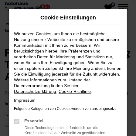
0
Zum
MENÜ
Hauptinhalt
Cookie Einstellungen
springen
Startseite
Friedberg
Ford
Ford Ranger
Ford Ranger für Friedberg
Tageszulassung Top Angebote
Wir nutzen Cookies, um Ihnen die bestmögliche
Nutzung unserer Webseite zu ermöglichen und unsere
Kommunikation mit Ihnen zu verbessern. Wir
Ford Ranger für Friedberg
berücksichtigen hierbei Ihre Präferenzen und
verarbeiten Daten für Marketing und Statistiken nur,
Tageszulassung Top
wenn Sie uns Ihre Einwilligung geben. Wenn Sie zu
einem späteren Zeitpunkt Ihre Meinung ändern, können
Angebote
Sie die Einwilligung jederzeit für die Zukunft widerrufen.
Weitere Informationen zum Umfang der
Datenverarbeitung finden Sie hier:
Bei Autohaus H&H Dietz GmbH in der Nähe von Friedberg
Datenschutzerklärung
,
Cookie-Richtlinie
.
Impressum
finden Sie die perfekte Auswahl an Ford Ranger
Folgende Kategorien von Cookies werden von uns eingesetzt:
Tageszulassungen – eine ideale Wahl, wenn Sie ein
Essentiell
nahezu neues Fahrzeug zu einem attraktiven Preis
Diese Technologien sind erforderlich, um die
Kernfunktionalität der Webseite zu gewährleisten.