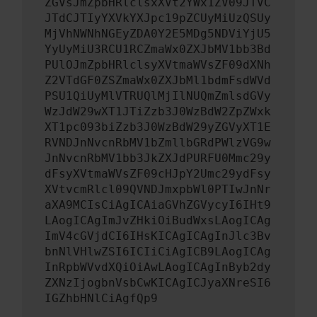
ZGVsJmZpbHRlclsxXVt2YWx1ZV09JTVC
JTdCJTIyYXVkYXJpc19pZCUyMiUzQSUy
MjVhNWNhNGEyZDA0Y2E5MDg5NDViYjU5
YyUyMiU3RCU1RCZmaWx0ZXJbMV1bb3Bd
PUlOJmZpbHRlclsyXVtmaWVsZF09dXNh
Z2VTdGF0ZSZmaWx0ZXJbMl1bdmFsdWVd
PSU1QiUyMlVTRUQlMjIlNUQmZmlsdGVy
WzJdW29wXT1JTiZzb3J0WzBdW2ZpZWxk
XT1pc093biZzb3J0WzBdW29yZGVyXT1E
RVNDJnNvcnRbMV1bZmllbGRdPWlzVG9w
JnNvcnRbMV1bb3JkZXJdPURFU0Mmc29y
dFsyXVtmaWVsZF09cHJpY2Umc29ydFsy
XVtvcmRlcl09QVNDJmxpbWl0PTIwJnNr
aXA9MCIsCiAgICAiaGVhZGVycyI6IHt9
LAogICAgImJvZHkiOiBudWxsLAogICAg
ImV4cGVjdCI6IHsKICAgICAgInJlc3Bv
bnNlVHlwZSI6ICIiCiAgICB9LAogICAg
InRpbWVvdXQiOiAwLAogICAgInByb2dy
ZXNzIjogbnVsbCwKICAgICJyaXNreSI6
IGZhbHNlCiAgfQp9