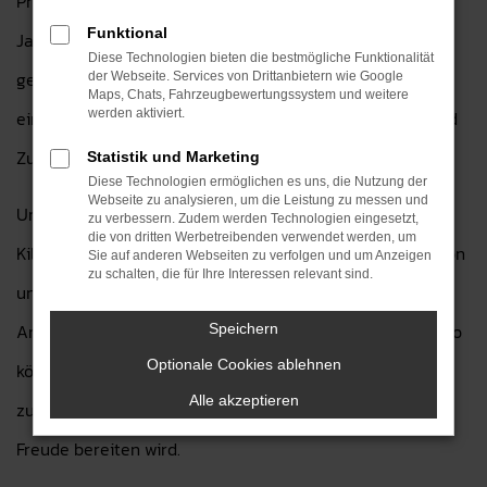
Preis zu erwerben. Als Ihr Ford Autohaus seit über 30
Funktional
Jahren in der Region bieten wir Ihnen nur sorgfältig
Diese Technologien bieten die bestmögliche Funktionalität
geprüfte Ford Fiesta Gebrauchtwagen, die in einem
der Webseite. Services von Drittanbietern wie Google
Maps, Chats, Fahrzeugbewertungssystem und weitere
einwandfreien Zustand sind und Ihnen die Sicherheit und
werden aktiviert.
Zuverlässigkeit eines Ford Fahrzeugs bieten.
Statistik und Marketing
Diese Technologien ermöglichen es uns, die Nutzung der
Webseite zu analysieren, um die Leistung zu messen und
Unsere Ford Fiesta Gebrauchtwagen haben geringe
zu verbessern. Zudem werden Technologien eingesetzt,
die von dritten Werbetreibenden verwendet werden, um
Kilometerstände und wurden einer gründlichen Inspektion
Sie auf anderen Webseiten zu verfolgen und um Anzeigen
zu schalten, die für Ihre Interessen relevant sind.
unterzogen, um sicherzustellen, dass sie alle
Anforderungen an Qualität und Funktionalität erfüllen. So
Speichern
Optionale Cookies ablehnen
können Sie sich darauf verlassen, dass Sie ein
Alle akzeptieren
zuverlässiges Fahrzeug erwerben, das Ihnen viele Jahre
Freude bereiten wird.