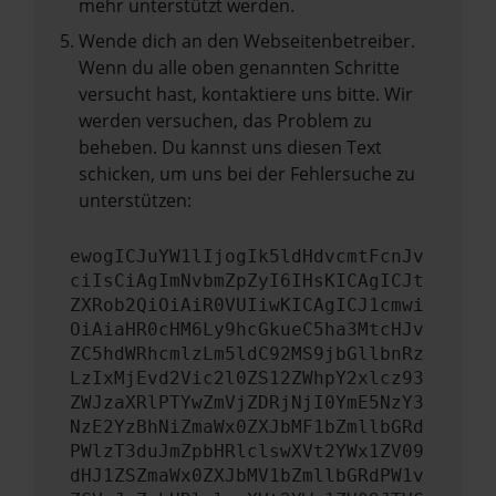
mehr unterstützt werden.
Wende dich an den Webseitenbetreiber.
Wenn du alle oben genannten Schritte
versucht hast, kontaktiere uns bitte. Wir
werden versuchen, das Problem zu
beheben. Du kannst uns diesen Text
schicken, um uns bei der Fehlersuche zu
unterstützen:
ewogICJuYW1lIjogIk5ldHdvcmtFcnJv
ciIsCiAgImNvbmZpZyI6IHsKICAgICJt
ZXRob2QiOiAiR0VUIiwKICAgICJ1cmwi
OiAiaHR0cHM6Ly9hcGkueC5ha3MtcHJv
ZC5hdWRhcmlzLm5ldC92MS9jbGllbnRz
LzIxMjEvd2Vic2l0ZS12ZWhpY2xlcz93
ZWJzaXRlPTYwZmVjZDRjNjI0YmE5NzY3
NzE2YzBhNiZmaWx0ZXJbMF1bZmllbGRd
PWlzT3duJmZpbHRlclswXVt2YWx1ZV09
dHJ1ZSZmaWx0ZXJbMV1bZmllbGRdPW1v