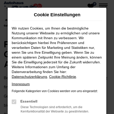
0
Zum
MENÜ
Hauptinhalt
Cookie Einstellungen
springen
Startseite
Friedberg
Ford
Ford Fiesta
Ford Fiesta für Friedberg
Gebrauchtwagen Top Angebote
Wir nutzen Cookies, um Ihnen die bestmögliche
Nutzung unserer Webseite zu ermöglichen und unsere
Kommunikation mit Ihnen zu verbessern. Wir
Ford Fiesta für Friedberg
berücksichtigen hierbei Ihre Präferenzen und
verarbeiten Daten für Marketing und Statistiken nur,
Gebrauchtwagen Top
wenn Sie uns Ihre Einwilligung geben. Wenn Sie zu
einem späteren Zeitpunkt Ihre Meinung ändern, können
Angebote
Sie die Einwilligung jederzeit für die Zukunft widerrufen.
Weitere Informationen zum Umfang der
Datenverarbeitung finden Sie hier:
Bei Autohaus H&H Dietz GmbH in der Nähe von Friedberg
Datenschutzerklärung
,
Cookie-Richtlinie
.
Impressum
finden Sie eine ausgezeichnete Auswahl an Ford Fiesta
Folgende Kategorien von Cookies werden von uns eingesetzt:
Gebrauchtwagen, die Ihnen die perfekte Möglichkeit
Essentiell
bieten, ein hochwertiges Fahrzeug zu einem attraktiven
Diese Technologien sind erforderlich, um die
Kernfunktionalität der Webseite zu gewährleisten.