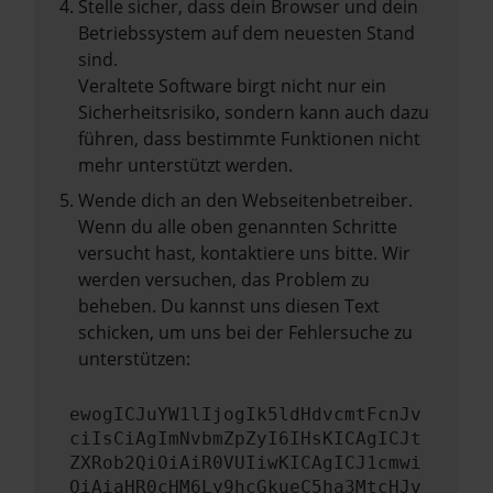
Stelle sicher, dass dein Browser und dein
Betriebssystem auf dem neuesten Stand
sind.
Veraltete Software birgt nicht nur ein
Sicherheitsrisiko, sondern kann auch dazu
führen, dass bestimmte Funktionen nicht
mehr unterstützt werden.
Wende dich an den Webseitenbetreiber.
Wenn du alle oben genannten Schritte
versucht hast, kontaktiere uns bitte. Wir
werden versuchen, das Problem zu
beheben. Du kannst uns diesen Text
schicken, um uns bei der Fehlersuche zu
unterstützen:
ewogICJuYW1lIjogIk5ldHdvcmtFcnJv
ciIsCiAgImNvbmZpZyI6IHsKICAgICJt
ZXRob2QiOiAiR0VUIiwKICAgICJ1cmwi
OiAiaHR0cHM6Ly9hcGkueC5ha3MtcHJv