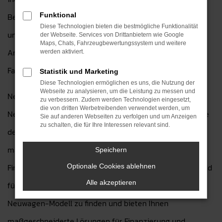
Bedürfnisse abgestimmt ist. Ob sportlich, praktisch oder
Funktional
Diese Technologien bieten die bestmögliche Funktionalität
umweltfreundlich – unsere Baic Neuwagen decken alle
der Webseite. Services von Drittanbietern wie Google
Maps, Chats, Fahrzeugbewertungssystem und weitere
Anforderungen ab und bieten Ihnen höchsten
werden aktiviert.
Fahrkomfort.
Statistik und Marketing
Diese Technologien ermöglichen es uns, die Nutzung der
Webseite zu analysieren, um die Leistung zu messen und
Neben unserem umfangreichen Angebot an Baic
zu verbessern. Zudem werden Technologien eingesetzt,
die von dritten Werbetreibenden verwendet werden, um
Neuwagen bieten wir Ihnen auch zusätzliche Services, die
Sie auf anderen Webseiten zu verfolgen und um Anzeigen
zu schalten, die für Ihre Interessen relevant sind.
den Kauf und die Pflege Ihres Fahrzeugs noch einfacher
machen. Vom ersten Beratungsgespräch über die
Speichern
Finanzierung bis hin zur Wartung und Inspektion – wir sind
Optionale Cookies ablehnen
Alle akzeptieren
für Sie da. Unsere Experten helfen Ihnen, das ideale Baic
Neuwagen-Modell zu finden und bieten Ihnen
maßgeschneiderte Lösungen für Finanzierung und