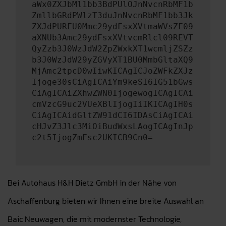
aWx0ZXJbMl1bb3BdPUlOJnNvcnRbMF1b
ZmllbGRdPWlzT3duJnNvcnRbMF1bb3Jk
ZXJdPURFU0Mmc29ydFsxXVtmaWVsZF09
aXNUb3Amc29ydFsxXVtvcmRlcl09REVT
QyZzb3J0WzJdW2ZpZWxkXT1wcmljZSZz
b3J0WzJdW29yZGVyXT1BU0MmbGltaXQ9
MjAmc2tpcD0wIiwKICAgICJoZWFkZXJz
Ijoge30sCiAgICAiYm9keSI6IG51bGws
CiAgICAiZXhwZWN0IjogewogICAgICAi
cmVzcG9uc2VUeXBlIjogIiIKICAgIH0s
CiAgICAidGltZW91dCI6IDAsCiAgICAi
cHJvZ3Jlc3MiOiBudWxsLAogICAgInJp
c2t5IjogZmFsc2UKICB9Cn0=
Bei Autohaus H&H Dietz GmbH in der Nähe von
Aschaffenburg bieten wir Ihnen eine breite Auswahl an
Baic Neuwagen, die mit modernster Technologie,