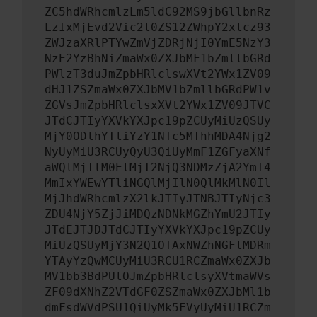
ZC5hdWRhcmlzLm5ldC92MS9jbGllbnRz
LzIxMjEvd2Vic2l0ZS12ZWhpY2xlcz93
ZWJzaXRlPTYwZmVjZDRjNjI0YmE5NzY3
NzE2YzBhNiZmaWx0ZXJbMF1bZmllbGRd
PWlzT3duJmZpbHRlclswXVt2YWx1ZV09
dHJ1ZSZmaWx0ZXJbMV1bZmllbGRdPW1v
ZGVsJmZpbHRlclsxXVt2YWx1ZV09JTVC
JTdCJTIyYXVkYXJpc19pZCUyMiUzQSUy
MjY0ODlhYTliYzY1NTc5MThhMDA4Njg2
NyUyMiU3RCUyQyU3QiUyMmF1ZGFyaXNf
aWQlMjIlM0ElMjI2NjQ3NDMzZjA2YmI4
MmIxYWEwYTliNGQlMjIlN0QlMkMlN0Il
MjJhdWRhcmlzX2lkJTIyJTNBJTIyNjc3
ZDU4NjY5ZjJiMDQzNDNkMGZhYmU2JTIy
JTdEJTJDJTdCJTIyYXVkYXJpc19pZCUy
MiUzQSUyMjY3N2Q1OTAxNWZhNGFlMDRm
YTAyYzQwMCUyMiU3RCU1RCZmaWx0ZXJb
MV1bb3BdPUlOJmZpbHRlclsyXVtmaWVs
ZF09dXNhZ2VTdGF0ZSZmaWx0ZXJbMl1b
dmFsdWVdPSU1QiUyMk5FVyUyMiU1RCZm