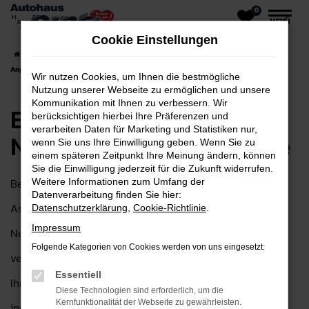
0
Zum
MENÜ
Hauptinhalt
Cookie Einstellungen
springen
Startseite
Aschaffenburg
Baic
Baic für Aschaffenburg Neuwagen Top
Angebote
Wir nutzen Cookies, um Ihnen die bestmögliche
Nutzung unserer Webseite zu ermöglichen und unsere
Kommunikation mit Ihnen zu verbessern. Wir
Baic für Aschaffenburg
berücksichtigen hierbei Ihre Präferenzen und
verarbeiten Daten für Marketing und Statistiken nur,
Neuwagen Top Angebote
wenn Sie uns Ihre Einwilligung geben. Wenn Sie zu
einem späteren Zeitpunkt Ihre Meinung ändern, können
Sie die Einwilligung jederzeit für die Zukunft widerrufen.
Bei Autohaus H&H Dietz GmbH in der Nähe von
Weitere Informationen zum Umfang der
Datenverarbeitung finden Sie hier:
Aschaffenburg finden Sie die perfekte Auswahl an Baic
Datenschutzerklärung
,
Cookie-Richtlinie
.
Impressum
Neuwagen. Seit über 30 Jahren sind wir Ihr
Folgende Kategorien von Cookies werden von uns eingesetzt:
vertrauensvoller Partner für Baic Neuwagen und bieten
Essentiell
Ihnen nicht nur eine große Vielfalt, sondern auch eine
Diese Technologien sind erforderlich, um die
Kernfunktionalität der Webseite zu gewährleisten.
individuelle Beratung, die exakt auf Ihre Wünsche und