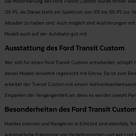
Die Motorisierung des Ford Transit Custom wurde immer wied
126 PS, als Diesel steht ein Spektrum von 105 bis 185 PS zur V
Allradler zu haben sind. Auch möglich sind Ausführungen m
Modell auch auf der Autobahn gut mit.
Ausstattung des Ford Transit Custom
Wer sich für einen Ford Transit Custom entscheidet, schöpft h
dieses Modell verwöhnt regelrecht mit Extras. Da ist zum Be
arbeitet der Transit Custom mit einem Aufmerksamkeitsassis
Einparken der Vergangenheit an, denn es werden sowohl Parkl
Besonderheiten des Ford Transit Custo
Mobiles Internet und Navigieren in Echtzeit sind ebenfalls Te
automatische Erkennung von Verkehrszeichen und wer Lust h