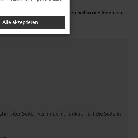
rfolgen und um Anzeigen zu schalten,
r Wahl des richtigen Fahrzeugs zu helfen und Ihnen ein
Alle akzeptieren
mmter Seiten verhindern. Funktioniert die Seite in