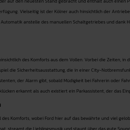
er auf den neuesten Stand gebracht und enthält auch einen Plu
erfügung. Vielseitig ist der Kölner auch hinsichtlich der Antrieb
it Automatik anstelle des manuellen Schaltgetriebes und dank
insichtlich des Komforts aus dem Vollen. Vorbei die Zeiten, in d
ispiel die Sicherheitsausstattung, die in einer City-Notbremsf
tenten, der Alarm gibt, sobald Müdigkeit bei Fahrerin oder Fa
ücken erkannt als auch existiert ein Parkassistent, der das E
m
il des Komforts, wobei Ford hier auf das bewährte und viel gelob
at, streamt die Lieblingsmusik und staunt über das gute Soun