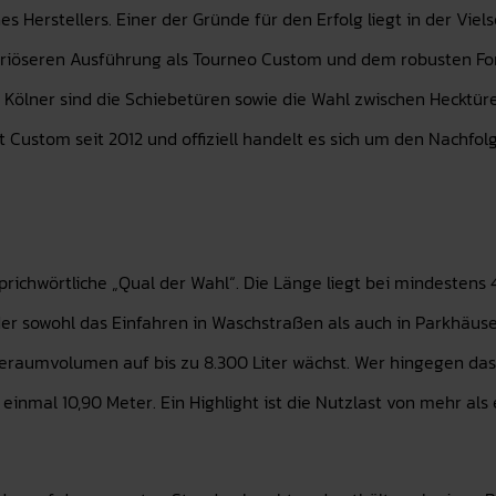
s Herstellers. Einer der Gründe für den Erfolg liegt in der Viel
xuriöseren Ausführung als Tourneo Custom und dem robusten For
 Kölner sind die Schiebetüren sowie die Wahl zwischen Hecktüre
 Custom seit 2012 und offiziell handelt es sich um den Nachfolg
prichwörtliche „Qual der Wahl“. Die Länge liegt bei mindestens 4
der sowohl das Einfahren in Waschstraßen als auch in Parkhäuse
aumvolumen auf bis zu 8.300 Liter wächst. Wer hingegen das Fa
inmal 10,90 Meter. Ein Highlight ist die Nutzlast von mehr als 