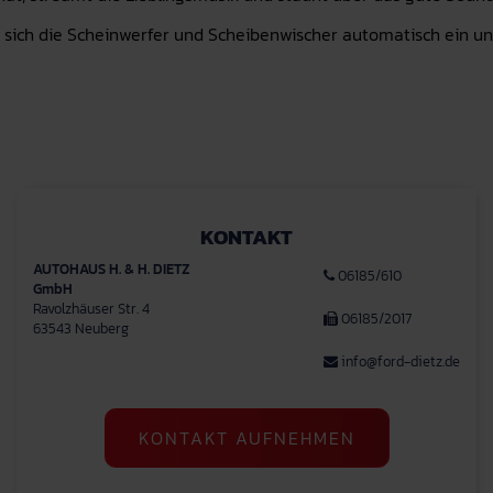
ich die Scheinwerfer und Scheibenwischer automatisch ein und 
KONTAKT
AUTOHAUS H. & H. DIETZ
06185/610
GmbH
Ravolzhäuser Str. 4
06185/2017
63543 Neuberg
info@ford-dietz.de
KONTAKT AUFNEHMEN