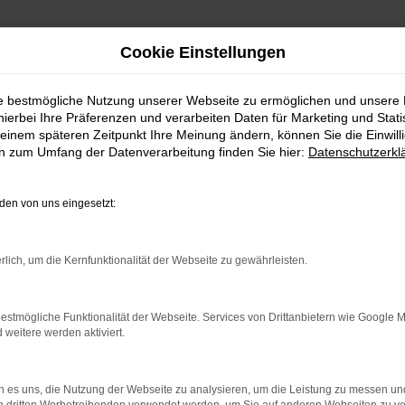
Cookie Einstellungen
ie bestmögliche Nutzung unserer Webseite zu ermöglichen und unsere
hierbei Ihre Präferenzen und verarbeiten Daten für Marketing und Stati
Hanau Top Angebote
einem späteren Zeitpunkt Ihre Meinung ändern, können Sie die Einwillig
en zum Umfang der Datenverarbeitung finden Sie hier:
Datenschutzerkl
ie den idealen Ford Transit Custom – die perfekte Wahl für al
en von uns eingesetzt:
ind wir seit über 30 Jahren für Sie da und bieten Ihnen eine g
n nicht nur innovative Ausstattung, sondern auch außergewöhnl
rlich, um die Kernfunktionalität der Webseite zu gewährleisten.
estmögliche Funktionalität der Webseite. Services von Drittanbietern wie Google 
hnen bei der Auswahl Ihres Wunschfahrzeugs mit umfassender 
eitere werden aktiviert.
finden. Zusätzlich bieten wir Ihnen zahlreiche Serviceleistung
 es uns, die Nutzung der Webseite zu analysieren, um die Leistung zu messen u
tuellen Fahrzeugs.