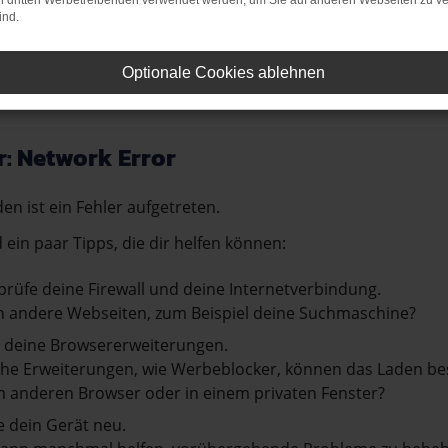
on dritten Werbetreibenden verwendet werden, um Sie auf anderen Webseiten zu ve
ind.
uswahl an Ford Fahrzeugen. Wir freuen uns darauf, Ihnen bei de
Optionale Cookies ablehnen
r: Network Error
en ist ein Fehler aufgetreten.
d ein paar Tipps, die dir helfen können:
rüfe deine Firewall und deine Internetverbindung.
 andere Webseiten, zum Beispiel deine Suchmaschine?
 deine Browsererweiterungen.
e Erweiterungen, wie Werbeblocker, können das Laden besti
 anderen Browser oder in einem privaten Fenster?
e dein Gerät neu.