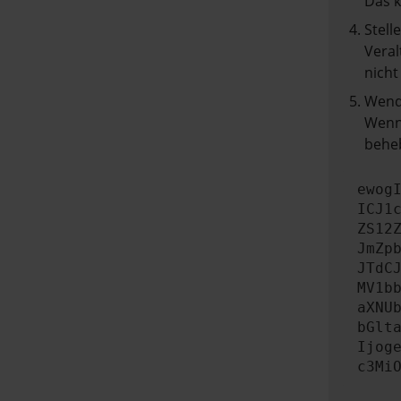
Das 
Stell
Veral
nicht
Wend
Wenn 
beheb
ewog
ICJ1
ZS12
JmZp
JTdC
MV1b
aXNU
bGlt
Ijog
c3Mi