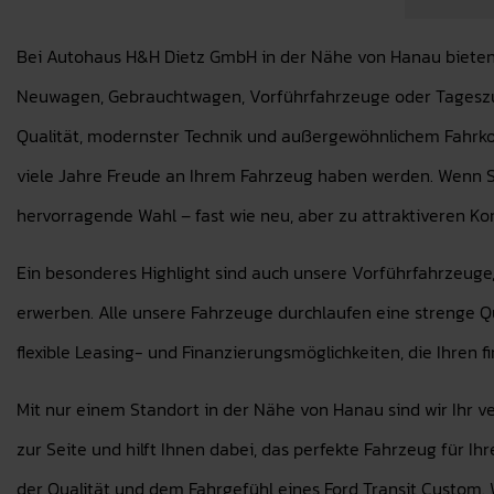
Bei Autohaus H&H Dietz GmbH in der Nähe von Hanau bieten w
Neuwagen, Gebrauchtwagen, Vorführfahrzeuge oder Tageszula
Qualität, modernster Technik und außergewöhnlichem Fahrkom
viele Jahre Freude an Ihrem Fahrzeug haben werden. Wenn S
hervorragende Wahl – fast wie neu, aber zu attraktiveren Ko
Ein besonderes Highlight sind auch unsere Vorführfahrzeuge,
erwerben. Alle unsere Fahrzeuge durchlaufen eine strenge Qu
flexible Leasing- und Finanzierungsmöglichkeiten, die Ihren 
Mit nur einem Standort in der Nähe von Hanau sind wir Ihr v
zur Seite und hilft Ihnen dabei, das perfekte Fahrzeug für I
der Qualität und dem Fahrgefühl eines Ford Transit Custom. W