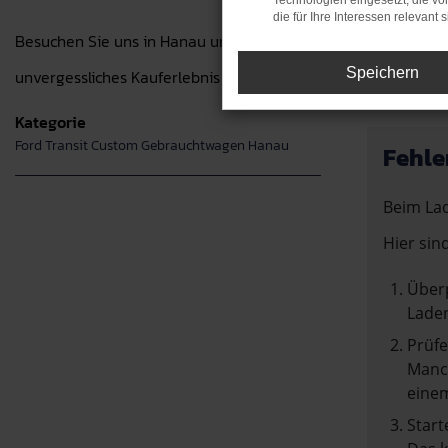
Technologien eingesetzt, die v
die für Ihre Interessen relevant s
Besuchen Sie uns in Hanau und entdecken Sie unsere große A
Speichern
unvergessliches Kauferlebnis zu bieten.
Kategorie
Ford Transit Custom Gebrauchtwagen Hanau
Fehle
Beim Lad
Hier sin
Überp
Laden
Prüfe
Manch
einem
Start