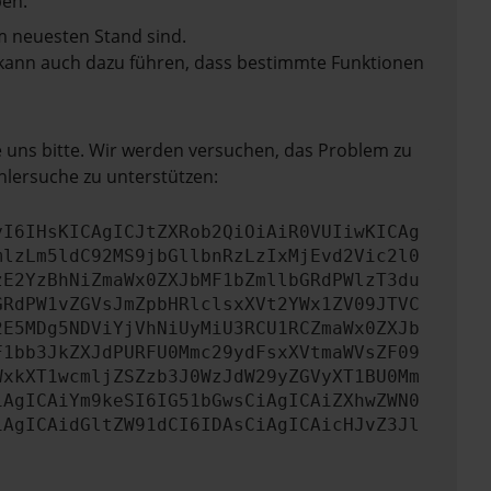
en.
m neuesten Stand sind.
rn kann auch dazu führen, dass bestimmte Funktionen
e uns bitte. Wir werden versuchen, das Problem zu
hlersuche zu unterstützen:
yI6IHsKICAgICJtZXRob2QiOiAiR0VUIiwKICAg
mlzLm5ldC92MS9jbGllbnRzLzIxMjEvd2Vic2l0
zE2YzBhNiZmaWx0ZXJbMF1bZmllbGRdPWlzT3du
GRdPW1vZGVsJmZpbHRlclsxXVt2YWx1ZV09JTVC
2E5MDg5NDViYjVhNiUyMiU3RCU1RCZmaWx0ZXJb
F1bb3JkZXJdPURFU0Mmc29ydFsxXVtmaWVsZF09
WxkXT1wcmljZSZzb3J0WzJdW29yZGVyXT1BU0Mm
iAgICAiYm9keSI6IG51bGwsCiAgICAiZXhwZWN0
iAgICAidGltZW91dCI6IDAsCiAgICAicHJvZ3Jl