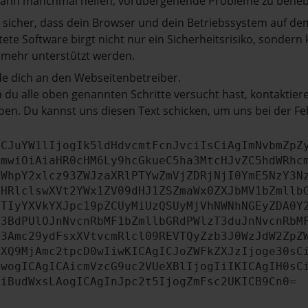
kann manchmal helfen, vorübergehende Probleme zu beheb
e sicher, dass dein Browser und dein Betriebssystem auf de
tete Software birgt nicht nur ein Sicherheitsrisiko, sonde
 mehr unterstützt werden.
e dich an den Webseitenbetreiber.
du alle oben genannten Schritte versucht hast, kontaktier
en. Du kannst uns diesen Text schicken, um uns bei der Fe
ICJuYW1lIjogIk5ldHdvcmtFcnJvciIsCiAgImNvbmZpZ
cmwiOiAiaHR0cHM6Ly9hcGkueC5ha3MtcHJvZC5hdWRhc
ZWhpY2xlcz93ZWJzaXRlPTYwZmVjZDRjNjI0YmE5NzY3N
bHRlclswXVt2YWx1ZV09dHJ1ZSZmaWx0ZXJbMV1bZmllb
JTIyYXVkYXJpc19pZCUyMiUzQSUyMjVhNWNhNGEyZDA0Y
b3BdPUlOJnNvcnRbMF1bZmllbGRdPWlzT3duJnNvcnRbM
b3Amc29ydFsxXVtvcmRlcl09REVTQyZzb3J0WzJdW2ZpZ
aXQ9MjAmc2tpcD0wIiwKICAgICJoZWFkZXJzIjoge30sC
ewogICAgICAicmVzcG9uc2VUeXBlIjogIiIKICAgIH0sC
OiBudWxsLAogICAgInJpc2t5IjogZmFsc2UKICB9Cn0=