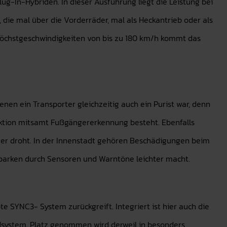
g-In-Hybriden. In dieser Ausführung liegt die Leistung bei
e, die mal über die Vorderräder, mal als Heckantrieb oder als
 Höchstgeschwindigkeiten von bis zu 180 km/h kommt das
enen ein Transporter gleichzeitig auch ein Purist war, denn
unktion mitsamt Fußgängererkennung besteht. Ebenfalls
hrer droht. In der Innenstadt gehören Beschädigungen beim
inparken durch Sensoren und Warntöne leichter macht.
te SYNC3- System zurückgreift. Integriert ist hier auch die
dsystem. Platz genommen wird derweil in besonders