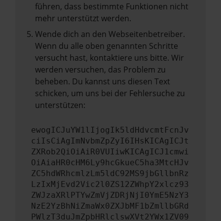
führen, dass bestimmte Funktionen nicht
mehr unterstützt werden.
Wende dich an den Webseitenbetreiber.
Wenn du alle oben genannten Schritte
versucht hast, kontaktiere uns bitte. Wir
werden versuchen, das Problem zu
beheben. Du kannst uns diesen Text
schicken, um uns bei der Fehlersuche zu
unterstützen:
ewogICJuYW1lIjogIk5ldHdvcmtFcnJv
ciIsCiAgImNvbmZpZyI6IHsKICAgICJt
ZXRob2QiOiAiR0VUIiwKICAgICJ1cmwi
OiAiaHR0cHM6Ly9hcGkueC5ha3MtcHJv
ZC5hdWRhcmlzLm5ldC92MS9jbGllbnRz
LzIxMjEvd2Vic2l0ZS12ZWhpY2xlcz93
ZWJzaXRlPTYwZmVjZDRjNjI0YmE5NzY3
NzE2YzBhNiZmaWx0ZXJbMF1bZmllbGRd
PWlzT3duJmZpbHRlclswXVt2YWx1ZV09