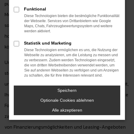
puncto Technik als auch Design überzeugen. Der Ford
Funktional
Mustang bietet Ihnen nicht nur innovative Ausstattung,
Diese Technologien bieten die bestmögliche Funktionalität
der Webseite. Services von Drittanbietern wie Google
sondern auch außergewöhnlichen Fahrkomfort und eine
Maps, Chats, Fahrzeugbewertungssystem und weitere
werden aktiviert.
hohe Zuverlässigkeit, die Sie auf jeder Fahrt genießen
Statistik und Marketing
können.
Diese Technologien ermöglichen es uns, die Nutzung der
Webseite zu analysieren, um die Leistung zu messen und
zu verbessern. Zudem werden Technologien eingesetzt,
Unser erfahrenes Team von Autohaus H&H Dietz GmbH
die von dritten Werbetreibenden verwendet werden, um
Sie auf anderen Webseiten zu verfolgen und um Anzeigen
steht Ihnen bei der Auswahl Ihres Wunschfahrzeugs mit
zu schalten, die für Ihre Interessen relevant sind.
umfassender Beratung zur Seite. Wir nehmen uns die Zeit,
Speichern
Ihre Wünsche zu verstehen, und helfen Ihnen, das perfekte
Optionale Cookies ablehnen
Ford Modell zu finden. Zusätzlich bieten wir Ihnen
Alle akzeptieren
zahlreiche Serviceleistungen rund um Ihr Fahrzeug an –
von Finanzierungsmöglichkeiten und Leasing-Angeboten