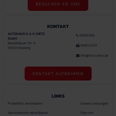
BESUCHEN SIE UNS
KONTAKT
AUTOHAUS H. & H. DIETZ
06185/610
GmbH
Ravolzhäuser Str. 4
06185/2017
63543 Neuberg
info@ford-dietz.de
KONTAKT AUFNEHMEN
LINKS
Probefahrt vereinbaren
Unsere Leistungen
Servicetermin vereinbaren
Über uns