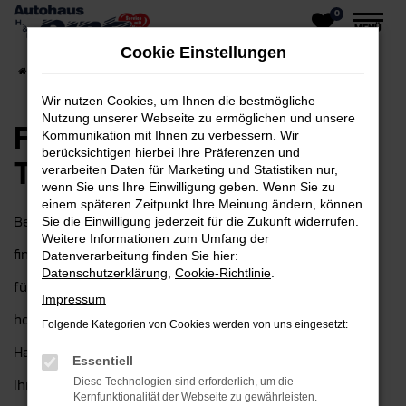
0
Zum
MENÜ
Hauptinhalt
Cookie Einstellungen
springen
Startseite
Hanau
Ford
Ford Mustang für Hanau Top Angebote
Wir nutzen Cookies, um Ihnen die bestmögliche
Nutzung unserer Webseite zu ermöglichen und unsere
Ford Mustang für Hanau
Kommunikation mit Ihnen zu verbessern. Wir
berücksichtigen hierbei Ihre Präferenzen und
Top Angebote
verarbeiten Daten für Marketing und Statistiken nur,
wenn Sie uns Ihre Einwilligung geben. Wenn Sie zu
einem späteren Zeitpunkt Ihre Meinung ändern, können
Bei Autohaus H&H Dietz GmbH in der Nähe von Hanau
Sie die Einwilligung jederzeit für die Zukunft widerrufen.
Weitere Informationen zum Umfang der
finden Sie den idealen Ford Mustang – die perfekte Wahl
Datenverarbeitung finden Sie hier:
Datenschutzerklärung
,
Cookie-Richtlinie
.
für alle, die auf der Suche nach einem zuverlässigen und
Impressum
hochwertigen Fahrzeug sind. Als Ihr Ford Autohaus in
Folgende Kategorien von Cookies werden von uns eingesetzt:
Hanau sind wir seit über 30 Jahren für Sie da und bieten
Essentiell
Ihnen eine große Auswahl an Fahrzeugen, die sowohl in
Diese Technologien sind erforderlich, um die
Kernfunktionalität der Webseite zu gewährleisten.