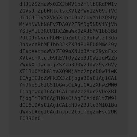
dHJ1ZSZmaWx0ZXJbMV1bZmllbGRdPW1v
ZGVsJmZpbHRlclsxXVt2YWx1ZV09JTVC
JTdCJTIyYXVkYXJpc19pZCUyMiUzQSUy
MjVhNWNhNGEyZDA0Y2E5MDg5NDViYjVh
YSUyMiU3RCU1RCZmaWx0ZXJbMV1bb3Bd
PUlOJnNvcnRbMF1bZmllbGRdPWlzT3du
JnNvcnRbMF1bb3JkZXJdPURFU0Mmc29y
dFsxXVtmaWVsZF09aXNUb3Amc29ydFsx
XVtvcmRlcl09REVTQyZzb3J0WzJdW2Zp
ZWxkXT1wcmljZSZzb3J0WzJdW29yZGVy
XT1BU0MmbGltaXQ9MjAmc2tpcD0wIiwK
ICAgICJoZWFkZXJzIjoge30sCiAgICAi
Ym9keSI6IG51bGwsCiAgICAiZXhwZWN0
IjogewogICAgICAicmVzcG9uc2VUeXBl
IjogIiIKICAgIH0sCiAgICAidGltZW91
dCI6IDAsCiAgICAicHJvZ3Jlc3MiOiBu
dWxsLAogICAgInJpc2t5IjogZmFsc2UK
ICB9Cn0=