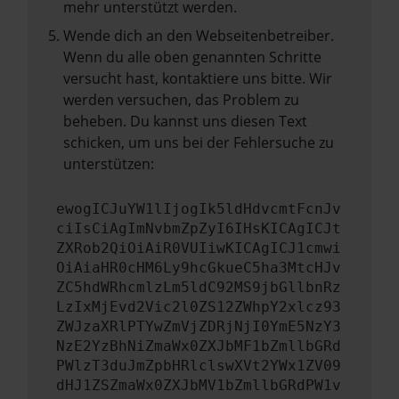
mehr unterstützt werden.
Wende dich an den Webseitenbetreiber.
Wenn du alle oben genannten Schritte
versucht hast, kontaktiere uns bitte. Wir
werden versuchen, das Problem zu
beheben. Du kannst uns diesen Text
schicken, um uns bei der Fehlersuche zu
unterstützen:
ewogICJuYW1lIjogIk5ldHdvcmtFcnJv
ciIsCiAgImNvbmZpZyI6IHsKICAgICJt
ZXRob2QiOiAiR0VUIiwKICAgICJ1cmwi
OiAiaHR0cHM6Ly9hcGkueC5ha3MtcHJv
ZC5hdWRhcmlzLm5ldC92MS9jbGllbnRz
LzIxMjEvd2Vic2l0ZS12ZWhpY2xlcz93
ZWJzaXRlPTYwZmVjZDRjNjI0YmE5NzY3
NzE2YzBhNiZmaWx0ZXJbMF1bZmllbGRd
PWlzT3duJmZpbHRlclswXVt2YWx1ZV09
dHJ1ZSZmaWx0ZXJbMV1bZmllbGRdPW1v