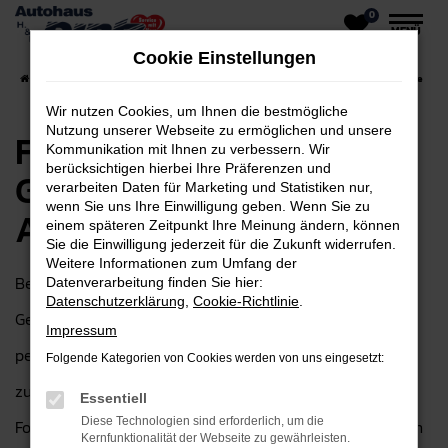
0
Zum
MENÜ
Hauptinhalt
Cookie Einstellungen
springen
Startseite
Gelnhausen
Ford
Ford Ecosport für Gelnhausen Top Angebote
Wir nutzen Cookies, um Ihnen die bestmögliche
Nutzung unserer Webseite zu ermöglichen und unsere
Ford Ecosport für
Kommunikation mit Ihnen zu verbessern. Wir
berücksichtigen hierbei Ihre Präferenzen und
Gelnhausen Top
verarbeiten Daten für Marketing und Statistiken nur,
wenn Sie uns Ihre Einwilligung geben. Wenn Sie zu
Angebote
einem späteren Zeitpunkt Ihre Meinung ändern, können
Sie die Einwilligung jederzeit für die Zukunft widerrufen.
Weitere Informationen zum Umfang der
Bei Autohaus H&H Dietz GmbH in der Nähe von
Datenverarbeitung finden Sie hier:
Datenschutzerklärung
,
Cookie-Richtlinie
.
Gelnhausen finden Sie den idealen Ford Ecosport – die
Impressum
perfekte Wahl für alle, die auf der Suche nach einem
Folgende Kategorien von Cookies werden von uns eingesetzt:
zuverlässigen und hochwertigen Fahrzeug sind. Als Ihr
Essentiell
Diese Technologien sind erforderlich, um die
Ford Autohaus in Gelnhausen sind wir seit über 30 Jahren
Kernfunktionalität der Webseite zu gewährleisten.