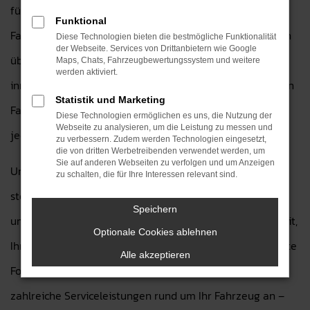
für Sie da und bieten Ihnen eine große Auswahl an
Funktional
Fahrzeugen, die sowohl in puncto Technik als auch Design
Diese Technologien bieten die bestmögliche Funktionalität
der Webseite. Services von Drittanbietern wie Google
überzeugen. Der Ford Ecosport bietet Ihnen nicht nur
Maps, Chats, Fahrzeugbewertungssystem und weitere
werden aktiviert.
innovative Ausstattung, sondern auch außergewöhnlichen
Statistik und Marketing
Fahrkomfort und eine hohe Zuverlässigkeit, die Sie auf
Diese Technologien ermöglichen es uns, die Nutzung der
Webseite zu analysieren, um die Leistung zu messen und
jeder Fahrt genießen können.
zu verbessern. Zudem werden Technologien eingesetzt,
die von dritten Werbetreibenden verwendet werden, um
Sie auf anderen Webseiten zu verfolgen und um Anzeigen
Unser erfahrenes Team von Autohaus H&H Dietz GmbH
zu schalten, die für Ihre Interessen relevant sind.
steht Ihnen bei der Auswahl Ihres Wunschfahrzeugs mit
Speichern
umfassender Beratung zur Seite. Wir nehmen uns die Zeit,
Optionale Cookies ablehnen
Ihre Wünsche zu verstehen, und helfen Ihnen, das perfekte
Alle akzeptieren
Ford Modell zu finden. Zusätzlich bieten wir Ihnen
zahlreiche Serviceleistungen rund um Ihr Fahrzeug an –