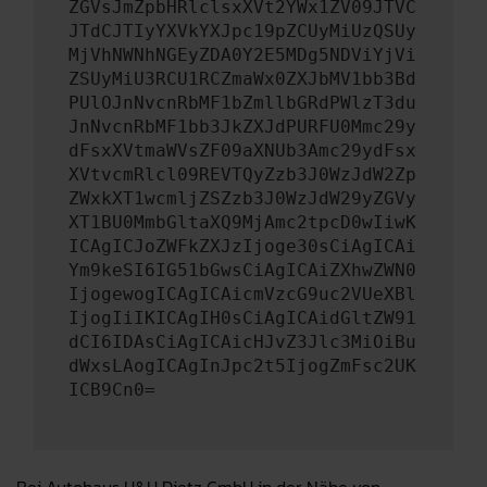
ZGVsJmZpbHRlclsxXVt2YWx1ZV09JTVC
JTdCJTIyYXVkYXJpc19pZCUyMiUzQSUy
MjVhNWNhNGEyZDA0Y2E5MDg5NDViYjVi
ZSUyMiU3RCU1RCZmaWx0ZXJbMV1bb3Bd
PUlOJnNvcnRbMF1bZmllbGRdPWlzT3du
JnNvcnRbMF1bb3JkZXJdPURFU0Mmc29y
dFsxXVtmaWVsZF09aXNUb3Amc29ydFsx
XVtvcmRlcl09REVTQyZzb3J0WzJdW2Zp
ZWxkXT1wcmljZSZzb3J0WzJdW29yZGVy
XT1BU0MmbGltaXQ9MjAmc2tpcD0wIiwK
ICAgICJoZWFkZXJzIjoge30sCiAgICAi
Ym9keSI6IG51bGwsCiAgICAiZXhwZWN0
IjogewogICAgICAicmVzcG9uc2VUeXBl
IjogIiIKICAgIH0sCiAgICAidGltZW91
dCI6IDAsCiAgICAicHJvZ3Jlc3MiOiBu
dWxsLAogICAgInJpc2t5IjogZmFsc2UK
ICB9Cn0=