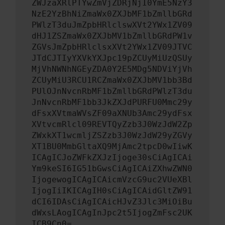
ZWJzaXRlPTYwZmVjZDRjNjI0YmE5NzY3
NzE2YzBhNiZmaWx0ZXJbMF1bZmllbGRd
PWlzT3duJmZpbHRlclswXVt2YWx1ZV09
dHJ1ZSZmaWx0ZXJbMV1bZmllbGRdPW1v
ZGVsJmZpbHRlclsxXVt2YWx1ZV09JTVC
JTdCJTIyYXVkYXJpc19pZCUyMiUzQSUy
MjVhNWNhNGEyZDA0Y2E5MDg5NDViYjVh
ZCUyMiU3RCU1RCZmaWx0ZXJbMV1bb3Bd
PUlOJnNvcnRbMF1bZmllbGRdPWlzT3du
JnNvcnRbMF1bb3JkZXJdPURFU0Mmc29y
dFsxXVtmaWVsZF09aXNUb3Amc29ydFsx
XVtvcmRlcl09REVTQyZzb3J0WzJdW2Zp
ZWxkXT1wcmljZSZzb3J0WzJdW29yZGVy
XT1BU0MmbGltaXQ9MjAmc2tpcD0wIiwK
ICAgICJoZWFkZXJzIjoge30sCiAgICAi
Ym9keSI6IG51bGwsCiAgICAiZXhwZWN0
IjogewogICAgICAicmVzcG9uc2VUeXBl
IjogIiIKICAgIH0sCiAgICAidGltZW91
dCI6IDAsCiAgICAicHJvZ3Jlc3MiOiBu
dWxsLAogICAgInJpc2t5IjogZmFsc2UK
ICB9Cn0=