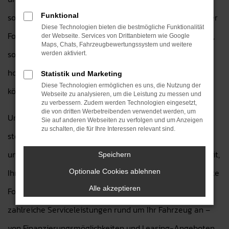
sowohl in puncto Technik als auch Design überzeugen. Der
Funktional
Diese Technologien bieten die bestmögliche Funktionalität
Ford Puma bietet Ihnen nicht nur innovative Ausstattung,
der Webseite. Services von Drittanbietern wie Google
Maps, Chats, Fahrzeugbewertungssystem und weitere
sondern auch außergewöhnlichen Fahrkomfort und eine
werden aktiviert.
hohe Zuverlässigkeit, die Sie auf jeder Fahrt genießen
Statistik und Marketing
Diese Technologien ermöglichen es uns, die Nutzung der
können.
Webseite zu analysieren, um die Leistung zu messen und
zu verbessern. Zudem werden Technologien eingesetzt,
die von dritten Werbetreibenden verwendet werden, um
Unser erfahrenes Team von Autohaus H&H Dietz GmbH
Sie auf anderen Webseiten zu verfolgen und um Anzeigen
zu schalten, die für Ihre Interessen relevant sind.
steht Ihnen bei der Auswahl Ihres Wunschfahrzeugs mit
umfassender Beratung zur Seite. Wir nehmen uns die Zeit,
Speichern
Ihre Wünsche zu verstehen, und helfen Ihnen, das perfekte
Optionale Cookies ablehnen
Alle akzeptieren
Ford Modell zu finden. Zusätzlich bieten wir Ihnen
zahlreiche Serviceleistungen rund um Ihr Fahrzeug an –
von Finanzierungsmöglichkeiten und Leasing-Angeboten