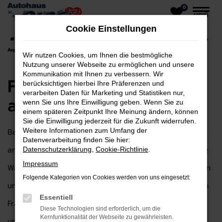
0
Zum
MENÜ
Hauptinhalt
Cookie Einstellungen
springen
Startseite
Frankfurt am Main
Ford
Ford Puma für Frankfurt am Main Top
Angebote
Wir nutzen Cookies, um Ihnen die bestmögliche
Nutzung unserer Webseite zu ermöglichen und unsere
Kommunikation mit Ihnen zu verbessern. Wir
Ford Puma für Frankfurt
berücksichtigen hierbei Ihre Präferenzen und
verarbeiten Daten für Marketing und Statistiken nur,
am Main Top Angebote
wenn Sie uns Ihre Einwilligung geben. Wenn Sie zu
einem späteren Zeitpunkt Ihre Meinung ändern, können
Sie die Einwilligung jederzeit für die Zukunft widerrufen.
Bei Autohaus H&H Dietz GmbH in der Nähe von Frankfurt
Weitere Informationen zum Umfang der
Datenverarbeitung finden Sie hier:
am Main finden Sie den idealen Ford Puma – die perfekte
Datenschutzerklärung
,
Cookie-Richtlinie
.
Impressum
Wahl für alle, die auf der Suche nach einem zuverlässigen
Folgende Kategorien von Cookies werden von uns eingesetzt:
und hochwertigen Fahrzeug sind. Als Ihr Ford Autohaus in
Essentiell
Frankfurt am Main sind wir seit über 30 Jahren für Sie da
Diese Technologien sind erforderlich, um die
Kernfunktionalität der Webseite zu gewährleisten.
und bieten Ihnen eine große Auswahl an Fahrzeugen, die