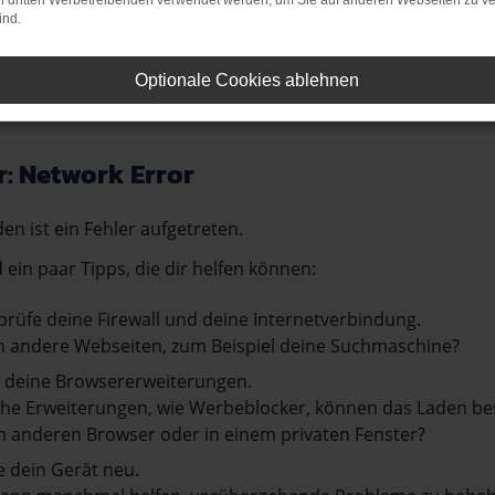
on dritten Werbetreibenden verwendet werden, um Sie auf anderen Webseiten zu ve
ind.
 große Auswahl an Ford Fahrzeugen. Wir freuen uns darauf, Ihn
Optionale Cookies ablehnen
r: Network Error
en ist ein Fehler aufgetreten.
d ein paar Tipps, die dir helfen können:
rüfe deine Firewall und deine Internetverbindung.
 andere Webseiten, zum Beispiel deine Suchmaschine?
 deine Browsererweiterungen.
e Erweiterungen, wie Werbeblocker, können das Laden besti
 anderen Browser oder in einem privaten Fenster?
e dein Gerät neu.