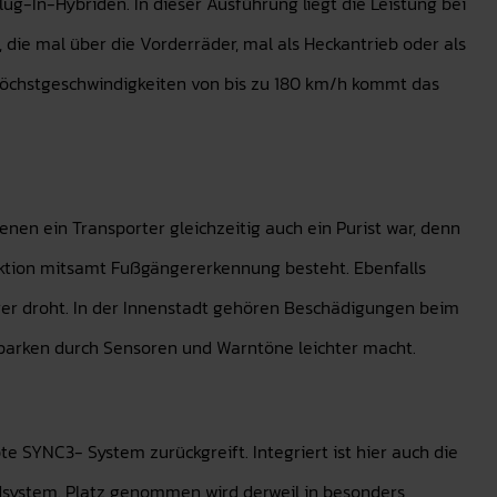
g-In-Hybriden. In dieser Ausführung liegt die Leistung bei
e, die mal über die Vorderräder, mal als Heckantrieb oder als
 Höchstgeschwindigkeiten von bis zu 180 km/h kommt das
enen ein Transporter gleichzeitig auch ein Purist war, denn
unktion mitsamt Fußgängererkennung besteht. Ebenfalls
hrer droht. In der Innenstadt gehören Beschädigungen beim
inparken durch Sensoren und Warntöne leichter macht.
te SYNC3- System zurückgreift. Integriert ist hier auch die
dsystem. Platz genommen wird derweil in besonders