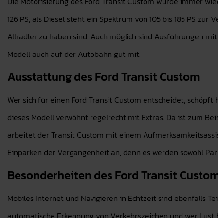
Die Motorisierung des Ford Transit Custom wurde immer wied
126 PS, als Diesel steht ein Spektrum von 105 bis 185 PS zur V
Allradler zu haben sind. Auch möglich sind Ausführungen m
Modell auch auf der Autobahn gut mit.
Ausstattung des Ford Transit Custom
Wer sich für einen Ford Transit Custom entscheidet, schöpft h
dieses Modell verwöhnt regelrecht mit Extras. Da ist zum Be
arbeitet der Transit Custom mit einem Aufmerksamkeitsassis
Einparken der Vergangenheit an, denn es werden sowohl Parkl
Besonderheiten des Ford Transit Custo
Mobiles Internet und Navigieren in Echtzeit sind ebenfalls Te
automatische Erkennung von Verkehrszeichen und wer Lust h