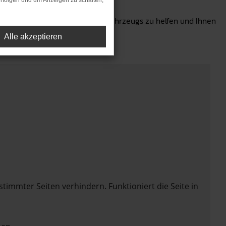
rfolgen und um Anzeigen zu schalten,
en bei der Wahl des richtigen Fahrzeugs zu helfen und Ihnen
Alle akzeptieren
mmter Seiten verhindern. Funktioniert die Seite in