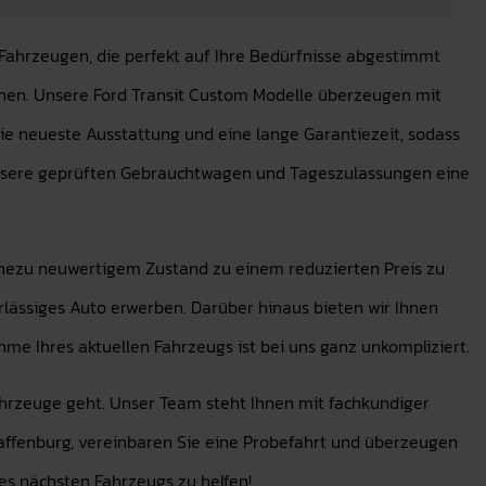
Fahrzeugen, die perfekt auf Ihre Bedürfnisse abgestimmt
chen. Unsere Ford Transit Custom Modelle überzeugen mit
e neueste Ausstattung und eine lange Garantiezeit, sodass
 unsere geprüften Gebrauchtwagen und Tageszulassungen eine
nahezu neuwertigem Zustand zu einem reduzierten Preis zu
rlässiges Auto erwerben. Darüber hinaus bieten wir Ihnen
hme Ihres aktuellen Fahrzeugs ist bei uns ganz unkompliziert.
Fahrzeuge geht. Unser Team steht Ihnen mit fachkundiger
haffenburg, vereinbaren Sie eine Probefahrt und überzeugen
res nächsten Fahrzeugs zu helfen!