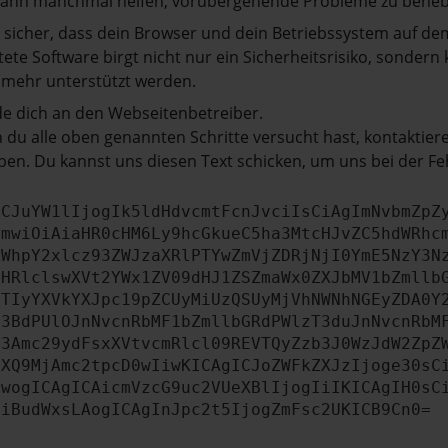
kann manchmal helfen, vorübergehende Probleme zu beheb
e sicher, dass dein Browser und dein Betriebssystem auf de
tete Software birgt nicht nur ein Sicherheitsrisiko, sonde
 mehr unterstützt werden.
e dich an den Webseitenbetreiber.
du alle oben genannten Schritte versucht hast, kontaktier
en. Du kannst uns diesen Text schicken, um uns bei der Fe
ICJuYW1lIjogIk5ldHdvcmtFcnJvciIsCiAgImNvbmZpZ
cmwiOiAiaHR0cHM6Ly9hcGkueC5ha3MtcHJvZC5hdWRhc
ZWhpY2xlcz93ZWJzaXRlPTYwZmVjZDRjNjI0YmE5NzY3N
bHRlclswXVt2YWx1ZV09dHJ1ZSZmaWx0ZXJbMV1bZmllb
JTIyYXVkYXJpc19pZCUyMiUzQSUyMjVhNWNhNGEyZDA0Y
b3BdPUlOJnNvcnRbMF1bZmllbGRdPWlzT3duJnNvcnRbM
b3Amc29ydFsxXVtvcmRlcl09REVTQyZzb3J0WzJdW2ZpZ
aXQ9MjAmc2tpcD0wIiwKICAgICJoZWFkZXJzIjoge30sC
ewogICAgICAicmVzcG9uc2VUeXBlIjogIiIKICAgIH0sC
OiBudWxsLAogICAgInJpc2t5IjogZmFsc2UKICB9Cn0=