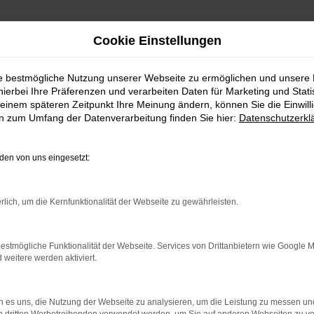
Cookie Einstellungen
ngebote
ie bestmögliche Nutzung unserer Webseite zu ermöglichen und unsere
hierbei Ihre Präferenzen und verarbeiten Daten für Marketing und Stati
schaffenburg Top Angebote
einem späteren Zeitpunkt Ihre Meinung ändern, können Sie die Einwillig
en zum Umfang der Datenverarbeitung finden Sie hier:
Datenschutzerkl
finden Sie den idealen Ford Transit Custom – die perfekte Wah
en von uns eingesetzt:
fenburg sind wir seit über 30 Jahren für Sie da und bieten Ihn
m bietet Ihnen nicht nur innovative Ausstattung, sondern auch
rlich, um die Kernfunktionalität der Webseite zu gewährleisten.
estmögliche Funktionalität der Webseite. Services von Drittanbietern wie Google 
hnen bei der Auswahl Ihres Wunschfahrzeugs mit umfassender 
eitere werden aktiviert.
finden. Zusätzlich bieten wir Ihnen zahlreiche Serviceleistung
 es uns, die Nutzung der Webseite zu analysieren, um die Leistung zu messen u
tuellen Fahrzeugs.