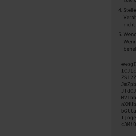
Das 
Stell
Veral
nicht
Wend
Wenn 
beheb
ewog
ICJ1
ZS12
JmZp
JTdC
MV1b
aXNU
bGlt
Ijog
c3Mi