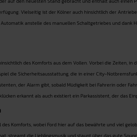
er auf den neuesten Stand gebracht und enthält auch einen Plu
erfügung. Vielseitig ist der Kölner auch hinsichtlich der Antrieb
it Automatik anstelle des manuellen Schaltgetriebes und dank
insichtlich des Komforts aus dem Vollen. Vorbei die Zeiten, in d
ispiel die Sicherheitsausstattung, die in einer City-Notbremsf
tenten, der Alarm gibt, sobald Müdigkeit bei Fahrerin oder Fa
ücken erkannt als auch existiert ein Parkassistent, der das E
m
il des Komforts, wobei Ford hier auf das bewährte und viel gelob
at, streamt die Lieblingsmusik und staunt über das gute Soun