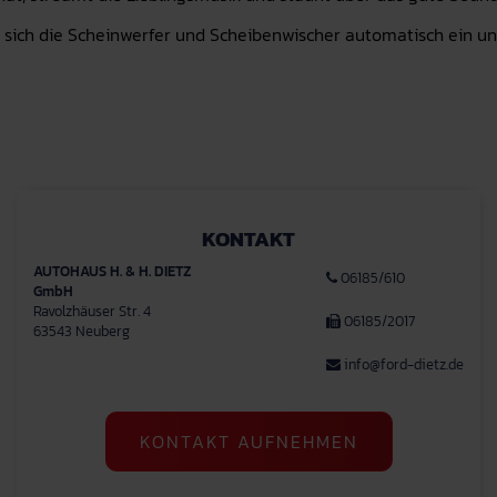
ich die Scheinwerfer und Scheibenwischer automatisch ein und 
KONTAKT
AUTOHAUS H. & H. DIETZ
06185/610
GmbH
Ravolzhäuser Str. 4
06185/2017
63543 Neuberg
info@ford-dietz.de
KONTAKT AUFNEHMEN