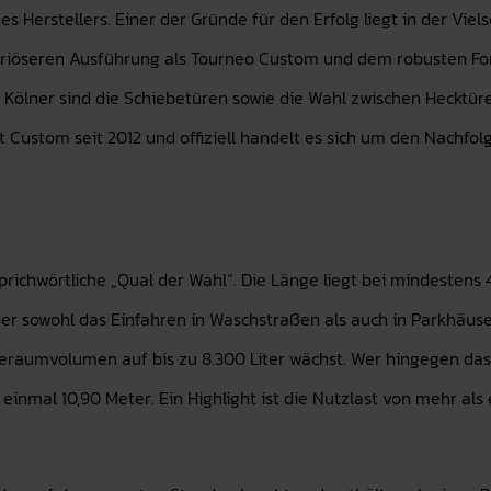
s Herstellers. Einer der Gründe für den Erfolg liegt in der Viel
xuriöseren Ausführung als Tourneo Custom und dem robusten For
 Kölner sind die Schiebetüren sowie die Wahl zwischen Hecktüre
 Custom seit 2012 und offiziell handelt es sich um den Nachfolg
prichwörtliche „Qual der Wahl“. Die Länge liegt bei mindestens 4
der sowohl das Einfahren in Waschstraßen als auch in Parkhäuse
aumvolumen auf bis zu 8.300 Liter wächst. Wer hingegen das Fa
inmal 10,90 Meter. Ein Highlight ist die Nutzlast von mehr als 