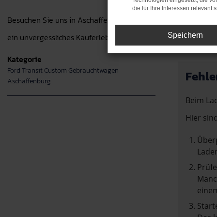
Technologien eingesetzt, die v
die für Ihre Interessen relevant s
Besuchen Sie uns in Aschaffenburg und entdecken Sie unsere
Speichern
ein unvergessliches Kauferlebnis zu bieten.
Kategorie
Ford Transit Custom Gebrauchtwagen
Fehle
Aschaffenburg
Beim Lad
Hier sin
Überp
Laden
Prüfe
Manch
einem
Start