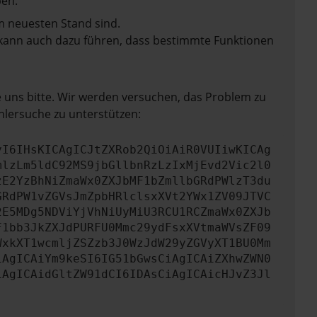
en.
m neuesten Stand sind.
rn kann auch dazu führen, dass bestimmte Funktionen
e uns bitte. Wir werden versuchen, das Problem zu
hlersuche zu unterstützen:
yI6IHsKICAgICJtZXRob2QiOiAiR0VUIiwKICAg
mlzLm5ldC92MS9jbGllbnRzLzIxMjEvd2Vic2l0
zE2YzBhNiZmaWx0ZXJbMF1bZmllbGRdPWlzT3du
GRdPW1vZGVsJmZpbHRlclsxXVt2YWx1ZV09JTVC
2E5MDg5NDViYjVhNiUyMiU3RCU1RCZmaWx0ZXJb
F1bb3JkZXJdPURFU0Mmc29ydFsxXVtmaWVsZF09
WxkXT1wcmljZSZzb3J0WzJdW29yZGVyXT1BU0Mm
iAgICAiYm9keSI6IG51bGwsCiAgICAiZXhwZWN0
iAgICAidGltZW91dCI6IDAsCiAgICAicHJvZ3Jl