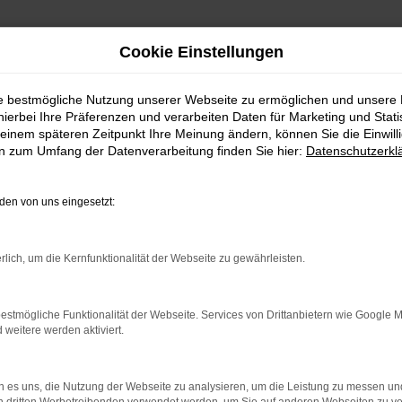
Cookie Einstellungen
ie bestmögliche Nutzung unserer Webseite zu ermöglichen und unsere
hierbei Ihre Präferenzen und verarbeiten Daten für Marketing und Stati
einem späteren Zeitpunkt Ihre Meinung ändern, können Sie die Einwillig
en zum Umfang der Datenverarbeitung finden Sie hier:
Datenschutzerkl
en von uns eingesetzt:
rlich, um die Kernfunktionalität der Webseite zu gewährleisten.
ndung.
hmaschine?
estmögliche Funktionalität der Webseite. Services von Drittanbietern wie Google 
eitere werden aktiviert.
das Laden bestimmter Seiten verhindern. Funktioniert die
 es uns, die Nutzung der Webseite zu analysieren, um die Leistung zu messen u