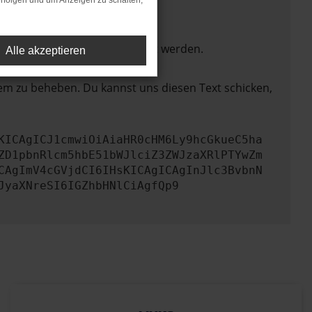
rfolgen und um Anzeigen zu schalten,
ktionen nicht mehr unterstützt werden.
Alle akzeptieren
lem zu beheben. Du kannst uns diesen Text schicken,
KICAgICJ1cmwiOiAiaHR0cHM6Ly9hcGkueC5ha
ZD1pbnRlcm5hbE51bWJlciZ3ZWJzaXRlPTYwZm
CAgImV4cGVjdCI6IHsKICAgICAgInJlc3BvbnN
JyaXNreSI6IGZhbHNlCiAgfQp9