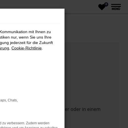
0
MENÜ
 Kommunikation mit Ihnen zu
stiken nur, wenn Sie uns Ihre
ung jederzeit für die Zukunft
ärung
,
Cookie-Richtlinie
.
Maps, Chats,
 Seite in einem anderen Browser oder in einem
nd zu verbessern. Zudem werden