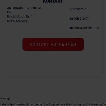
KONTAKT
AUTOHAUS H. & H. DIETZ
06185/610
GmbH
Ravolzhäuser Str. 4
06185/2017
63543 Neuberg
info@ford-dietz.de
KONTAKT AUFNEHMEN
lassung).
r ehemaligen unverbindlichen Preisempfehlung des Herstellers am Tag der Erstzulassung (Ne