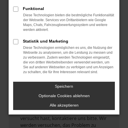
können das Laden bestimmter Seiten
verhindern. Funktioniert die Seite in einem
Funktional
anderen Browser oder in einem privaten
Diese Technologien bieten die bestmögliche Funktionalität
der Webseite. Services von Drittanbietern wie Google
Fenster?
Maps, Chats, Fahrzeugbewertungssystem und weitere
werden aktiviert.
Starte dein Gerät neu.
Das kann manchmal helfen,
Statistik und Marketing
vorübergehende Probleme zu beheben.
Diese Technologien ermöglichen es uns, die Nutzung der
Webseite zu analysieren, um die Leistung zu messen und
Stelle sicher, dass dein Browser und dein
zu verbessern. Zudem werden Technologien eingesetzt,
Betriebssystem auf dem neuesten Stand
die von dritten Werbetreibenden verwendet werden, um
sind.
Sie auf anderen Webseiten zu verfolgen und um Anzeigen
zu schalten, die für Ihre Interessen relevant sind.
Veraltete Software birgt nicht nur ein
Sicherheitsrisiko, sondern kann auch dazu
Speichern
führen, dass bestimmte Funktionen nicht
mehr unterstützt werden.
Optionale Cookies ablehnen
Wende dich an den Webseitenbetreiber.
Alle akzeptieren
Wenn du alle oben genannten Schritte
versucht hast, kontaktiere uns bitte. Wir
werden versuchen, das Problem zu