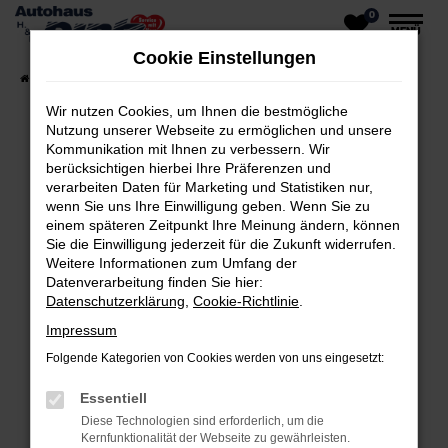
0
Zum
MENÜ
Hauptinhalt
Cookie Einstellungen
springen
Startseite
Fahrzeuge
Fahrzeug-Showroom
Wir nutzen Cookies, um Ihnen die bestmögliche
Nutzung unserer Webseite zu ermöglichen und unsere
Kommunikation mit Ihnen zu verbessern. Wir
berücksichtigen hierbei Ihre Präferenzen und
Fehler: Network Error
verarbeiten Daten für Marketing und Statistiken nur,
wenn Sie uns Ihre Einwilligung geben. Wenn Sie zu
Beim Laden ist ein Fehler aufgetreten.
einem späteren Zeitpunkt Ihre Meinung ändern, können
Sie die Einwilligung jederzeit für die Zukunft widerrufen.
Hier sind ein paar Tipps, die dir helfen können:
Weitere Informationen zum Umfang der
Datenverarbeitung finden Sie hier:
Überprüfe deine Firewall und deine
Datenschutzerklärung
,
Cookie-Richtlinie
.
Internetverbindung.
Impressum
Laden andere Webseiten, zum Beispiel
Folgende Kategorien von Cookies werden von uns eingesetzt:
deine Suchmaschine?
Essentiell
Prüfe deine Browsererweiterungen.
Diese Technologien sind erforderlich, um die
Manche Erweiterungen, wie Werbeblocker,
Kernfunktionalität der Webseite zu gewährleisten.