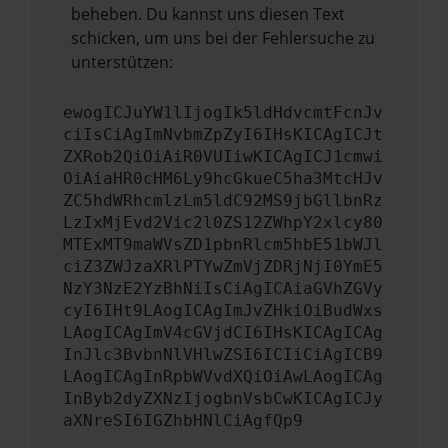
beheben. Du kannst uns diesen Text
schicken, um uns bei der Fehlersuche zu
unterstützen:
ewogICJuYW1lIjogIk5ldHdvcmtFcnJv
ciIsCiAgImNvbmZpZyI6IHsKICAgICJt
ZXRob2QiOiAiR0VUIiwKICAgICJ1cmwi
OiAiaHR0cHM6Ly9hcGkueC5ha3MtcHJv
ZC5hdWRhcmlzLm5ldC92MS9jbGllbnRz
LzIxMjEvd2Vic2l0ZS12ZWhpY2xlcy80
MTExMT9maWVsZD1pbnRlcm5hbE51bWJl
ciZ3ZWJzaXRlPTYwZmVjZDRjNjI0YmE5
NzY3NzE2YzBhNiIsCiAgICAiaGVhZGVy
cyI6IHt9LAogICAgImJvZHkiOiBudWxs
LAogICAgImV4cGVjdCI6IHsKICAgICAg
InJlc3BvbnNlVHlwZSI6ICIiCiAgICB9
LAogICAgInRpbWVvdXQiOiAwLAogICAg
InByb2dyZXNzIjogbnVsbCwKICAgICJy
aXNreSI6IGZhbHNlCiAgfQp9