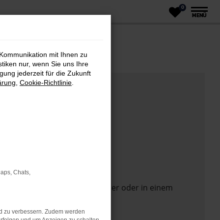
0
MENÜ
 Kommunikation mit Ihnen zu
stiken nur, wenn Sie uns Ihre
ung jederzeit für die Zukunft
ärung
,
Cookie-Richtlinie
.
Maps, Chats,
 Seite in einem anderen Browser oder in einem
nd zu verbessern. Zudem werden