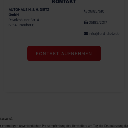
KONTAKT
AUTOHAUS H. & H. DIETZ
06185/610
GmbH
Ravolzhäuser Str. 4
06185/2017
63543 Neuberg
info@ford-dietz.de
KONTAKT AUFNEHMEN
lassung).
r ehemaligen unverbindlichen Preisempfehlung des Herstellers am Tag der Erstzulassung (Ne