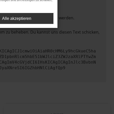
rfolgen und um Anzeigen zu schalten,
ktionen nicht mehr unterstützt werden.
Alle akzeptieren
lem zu beheben. Du kannst uns diesen Text schicken,
KICAgICJ1cmwiOiAiaHR0cHM6Ly9hcGkueC5ha
ZD1pbnRlcm5hbE51bWJlciZ3ZWJzaXRlPTYwZm
CAgImV4cGVjdCI6IHsKICAgICAgInJlc3BvbnN
JyaXNreSI6IGZhbHNlCiAgfQp9