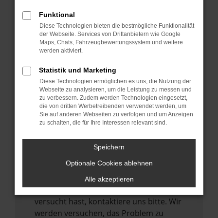
können das Laden bestimmter Seiten
verhindern. Funktioniert die Seite in einem
Funktional
anderen Browser oder in einem privaten
Diese Technologien bieten die bestmögliche Funktionalität
der Webseite. Services von Drittanbietern wie Google
Fenster?
Maps, Chats, Fahrzeugbewertungssystem und weitere
werden aktiviert.
Starte dein Gerät neu.
Das kann manchmal helfen,
Statistik und Marketing
vorübergehende Probleme zu beheben.
Diese Technologien ermöglichen es uns, die Nutzung der
Webseite zu analysieren, um die Leistung zu messen und
Stelle sicher, dass dein Browser und dein
zu verbessern. Zudem werden Technologien eingesetzt,
Betriebssystem auf dem neuesten Stand
die von dritten Werbetreibenden verwendet werden, um
sind.
Sie auf anderen Webseiten zu verfolgen und um Anzeigen
zu schalten, die für Ihre Interessen relevant sind.
Veraltete Software birgt nicht nur ein
Sicherheitsrisiko, sondern kann auch dazu
Speichern
führen, dass bestimmte Funktionen nicht
mehr unterstützt werden.
Optionale Cookies ablehnen
Wende dich an den Webseitenbetreiber.
Alle akzeptieren
Wenn du alle oben genannten Schritte
versucht hast, kontaktiere uns bitte. Wir
werden versuchen, das Problem zu