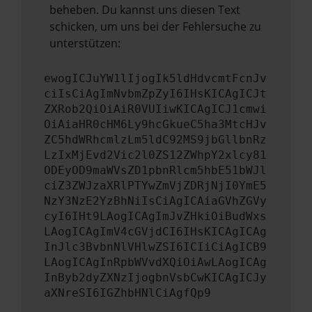
beheben. Du kannst uns diesen Text
schicken, um uns bei der Fehlersuche zu
unterstützen:
ewogICJuYW1lIjogIk5ldHdvcmtFcnJv
ciIsCiAgImNvbmZpZyI6IHsKICAgICJt
ZXRob2QiOiAiR0VUIiwKICAgICJ1cmwi
OiAiaHR0cHM6Ly9hcGkueC5ha3MtcHJv
ZC5hdWRhcmlzLm5ldC92MS9jbGllbnRz
LzIxMjEvd2Vic2l0ZS12ZWhpY2xlcy81
ODEyOD9maWVsZD1pbnRlcm5hbE51bWJl
ciZ3ZWJzaXRlPTYwZmVjZDRjNjI0YmE5
NzY3NzE2YzBhNiIsCiAgICAiaGVhZGVy
cyI6IHt9LAogICAgImJvZHkiOiBudWxs
LAogICAgImV4cGVjdCI6IHsKICAgICAg
InJlc3BvbnNlVHlwZSI6ICIiCiAgICB9
LAogICAgInRpbWVvdXQiOiAwLAogICAg
InByb2dyZXNzIjogbnVsbCwKICAgICJy
aXNreSI6IGZhbHNlCiAgfQp9