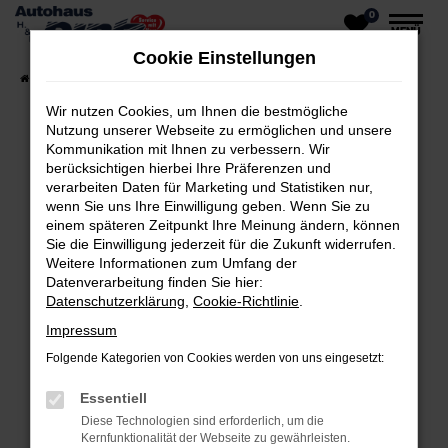
0
Zum
MENÜ
Hauptinhalt
Cookie Einstellungen
springen
Startseite
Fahrzeuge
Fahrzeug-Showroom
Wir nutzen Cookies, um Ihnen die bestmögliche
Nutzung unserer Webseite zu ermöglichen und unsere
Kommunikation mit Ihnen zu verbessern. Wir
berücksichtigen hierbei Ihre Präferenzen und
Fehler: Network Error
verarbeiten Daten für Marketing und Statistiken nur,
wenn Sie uns Ihre Einwilligung geben. Wenn Sie zu
Beim Laden ist ein Fehler aufgetreten.
einem späteren Zeitpunkt Ihre Meinung ändern, können
Sie die Einwilligung jederzeit für die Zukunft widerrufen.
Hier sind ein paar Tipps, die dir helfen können:
Weitere Informationen zum Umfang der
Datenverarbeitung finden Sie hier:
Überprüfe deine Firewall und deine
Datenschutzerklärung
,
Cookie-Richtlinie
.
Internetverbindung.
Impressum
Laden andere Webseiten, zum Beispiel
Folgende Kategorien von Cookies werden von uns eingesetzt:
deine Suchmaschine?
Essentiell
Prüfe deine Browsererweiterungen.
Diese Technologien sind erforderlich, um die
Manche Erweiterungen, wie Werbeblocker,
Kernfunktionalität der Webseite zu gewährleisten.