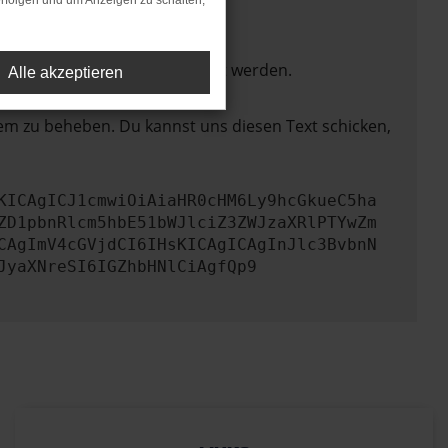
rfolgen und um Anzeigen zu schalten,
ktionen nicht mehr unterstützt werden.
Alle akzeptieren
lem zu beheben. Du kannst uns diesen Text schicken,
KICAgICJ1cmwiOiAiaHR0cHM6Ly9hcGkueC5ha
ZD1pbnRlcm5hbE51bWJlciZ3ZWJzaXRlPTYwZm
CAgImV4cGVjdCI6IHsKICAgICAgInJlc3BvbnN
JyaXNreSI6IGZhbHNlCiAgfQp9