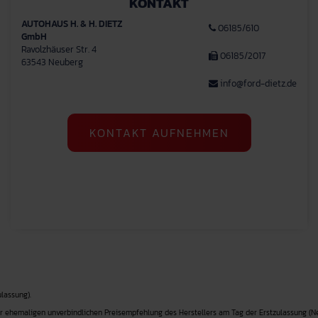
KONTAKT
AUTOHAUS H. & H. DIETZ
06185/610
GmbH
Ravolzhäuser Str. 4
06185/2017
63543 Neuberg
info@ford-dietz.de
KONTAKT AUFNEHMEN
lassung).
r ehemaligen unverbindlichen Preisempfehlung des Herstellers am Tag der Erstzulassung (Ne