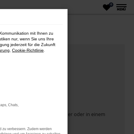
0
MENÜ
 Kommunikation mit Ihnen zu
stiken nur, wenn Sie uns Ihre
ung jederzeit für die Zukunft
ärung
,
Cookie-Richtlinie
.
Maps, Chats,
 Seite in einem anderen Browser oder in einem
nd zu verbessern. Zudem werden